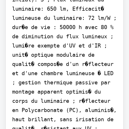
luminaire: 650 lm, Efficacit� 
lumineuse du luminaire: 72 lm/W ; 
dur�e de vie : 50000 h avec 80 % 
de diminution du flux lumineux ; 
lumi�re exempte d'UV et d'IR ; 
unit� optique modulaire de 
qualit� compos�e d'un r�flecteur 
et d'une chambre lumineuse � LED 
; gestion thermique passive par 
montage apparent optimis� du 
corps du luminaire ; r�flecteur 
en Polycarbonate (PC), aluminis�, 
haut brillant, sans irisation de 
qualit�, r�sistant aux UV ; 