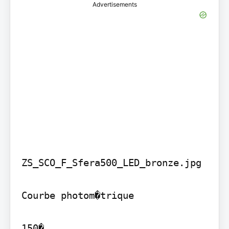
Advertisements
ZS_SCO_F_Sfera500_LED_bronze.jpg

Courbe photom�trique

150�
