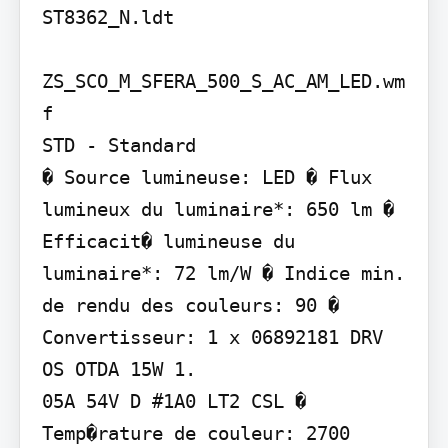
ST8362_N.ldt

ZS_SCO_M_SFERA_500_S_AC_AM_LED.wm
f

STD - Standard

� Source lumineuse: LED � Flux 
lumineux du luminaire*: 650 lm � 
Efficacit� lumineuse du 
luminaire*: 72 lm/W � Indice min. 
de rendu des couleurs: 90 � 
Convertisseur: 1 x 06892181 DRV 
OS OTDA 15W 1.

05A 54V D #1A0 LT2 CSL � 
Temp�rature de couleur: 2700 