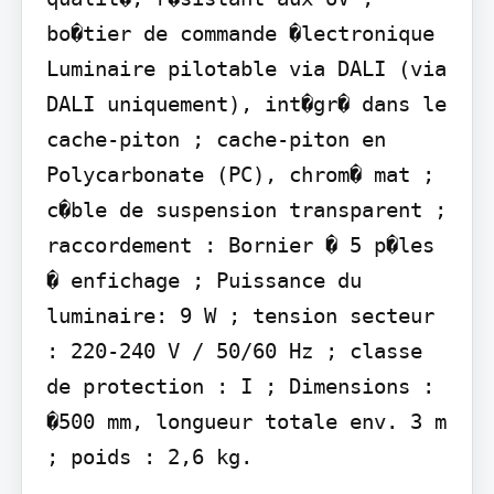
bo�tier de commande �lectronique 
Luminaire pilotable via DALI (via 
DALI uniquement), int�gr� dans le 
cache-piton ; cache-piton en 
Polycarbonate (PC), chrom� mat ; 
c�ble de suspension transparent ; 
raccordement : Bornier � 5 p�les 
� enfichage ; Puissance du 
luminaire: 9 W ; tension secteur 
: 220-240 V / 50/60 Hz ; classe 
de protection : I ; Dimensions : 
�500 mm, longueur totale env. 3 m 
; poids : 2,6 kg.