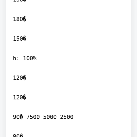
180�

150�

h: 100%

120�

120�

90� 7500 5000 2500
