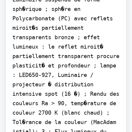
sph�rique ; sph�re en 
Polycarbonate (PC) avec reflets 
miroit�s partiellement 
transparents bronze ; effet 
lumineux : le reflet miroit� 
partiellement transparent procure 
plasticit� et profondeur ; lampe 
: LED650-927, Luminaire / 
projecteur � distribution 
intensive spot (16 �) ; Rendu des 
couleurs Ra > 90, temp�rature de 
couleur 2700 K (blanc chaud) ; 
Tol�rance de la couleur (MacAdam 
intial): 3 ; Flux lumineux du 