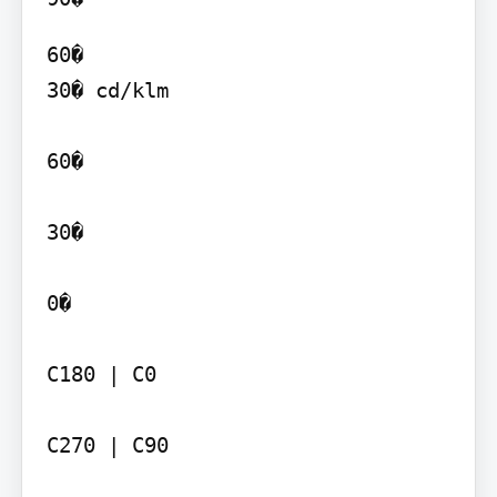
60�

30� cd/klm

60�

30�

0�

C180 | C0

C270 | C90
