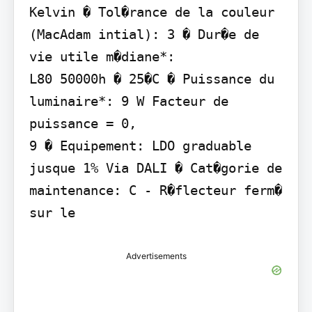
Kelvin � Tol�rance de la couleur 
(MacAdam intial): 3 � Dur�e de 
vie utile m�diane*:

L80 50000h � 25�C � Puissance du 
luminaire*: 9 W Facteur de 
puissance = 0,

9 � Equipement: LDO graduable 
jusque 1% Via DALI � Cat�gorie de 
maintenance: C - R�flecteur ferm� 
sur le
Advertisements