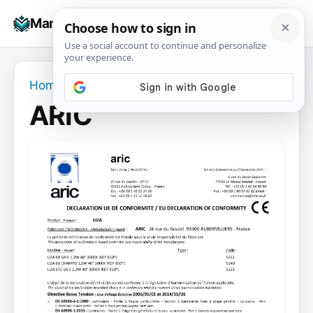
Skip
☰
Manuals+
to
To
content
na
Home
›
ARIC
ARIC