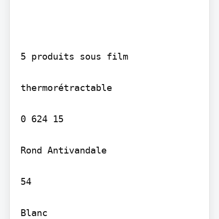
5 produits sous film

thermorétractable

0 624 15

Rond Antivandale

54

Blanc
