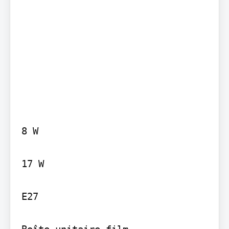
8 W

17 W

E27

Boîte unitaire film 