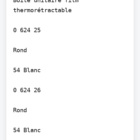
thermorétractable

0 624 25

Rond

54 Blanc

0 624 26

Rond
