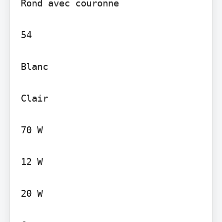
Rond avec couronne

54

Blanc

Clair

70 W

12 W

20 W
