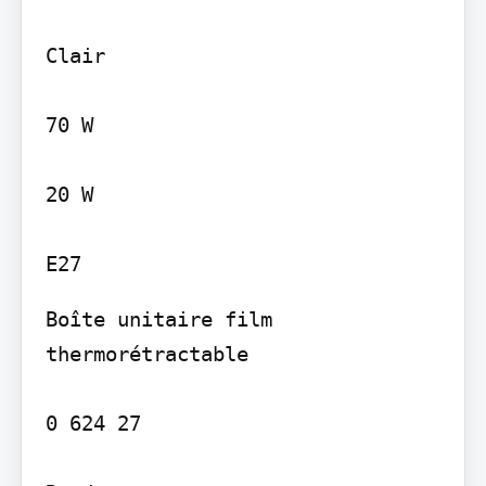
Clair

70 W

20 W

Boîte unitaire film 
thermorétractable

0 624 27
