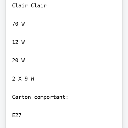
Clair Clair

70 W

12 W

20 W

2 X 9 W

Carton comportant:

E27
