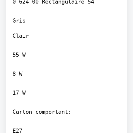
0 624 00 Rectangulaire 54

Clair

55 W

8 W

17 W

Carton comportant:

E27
