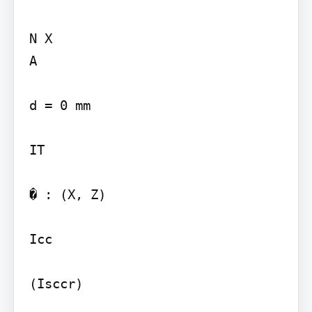
N X

A

d = 0 mm

IT

� : (X, Z)

Icc

(Isccr)
