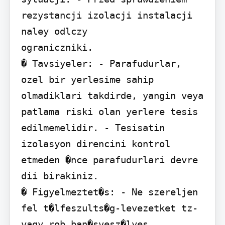
rezystancji izolacji instalacji 
naley odlczy

ograniczniki.

� Tavsiyeler: - Parafudurlar, 
ozel bir yerlesime sahip 
olmadiklari takdirde, yangin veya

patlama riski olan yerlere tesis 
edilmemelidir. - Tesisatin 
izolasyon direncini kontrol 
etmeden �nce parafudurlari devre 
dii birakiniz.

� Figyelmeztet�s: - Ne szereljen 
fel t�lfeszults�g-levezetket tz-
vagy rob ban�svesz�lyes
