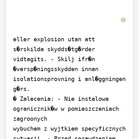
eller explosion utan att 
s�rskilda skydds�tg�rder 
vidtagits. - Skilj ifr�n 
�versp�ningsskydden innan 
isolationsprovning i anl�ggningen

g�rs.

� Zalecenia: - Nie instalowa 
ogranicznik�w w pomieszczeniach 
zagroonych

wybuchem z wyjtkiem specyficznych 
sytuacji. - Przed sprawdzeniem 