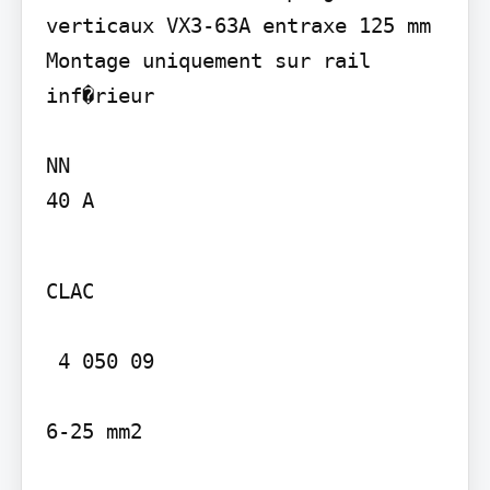
verticaux VX3-63A entraxe 125 mm 
Montage uniquement sur rail 
inf�rieur

NN

40 A

CLAC

 4 050 09

6-25 mm2
