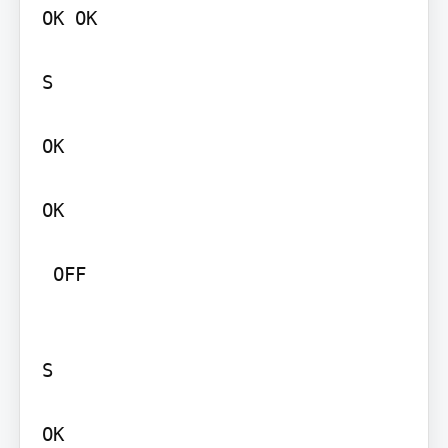
OK OK

S

OK

OK

 OFF

S

OK
