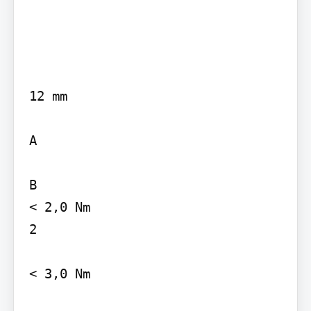
12 mm

A

B

< 2,0 Nm

2

< 3,0 Nm
