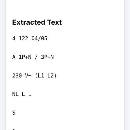
Extracted Text
4 122 04/05

A 1P+N / 3P+N

230 V~ (L1-L2)

NL L L

S
