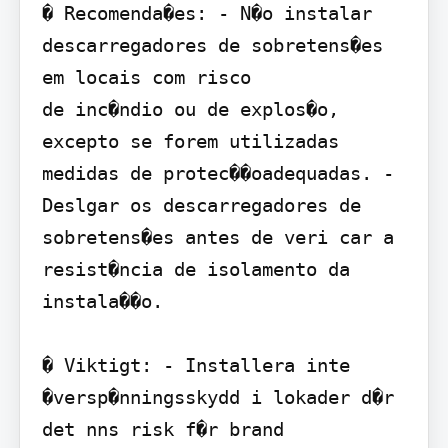
� Recomenda�es: - N�o instalar 
descarregadores de sobretens�es 
em locais com risco

de inc�ndio ou de explos�o, 
excepto se forem utilizadas 
medidas de protec��oadequadas. - 
Deslgar os descarregadores de 
sobretens�es antes de veri car a 
resist�ncia de isolamento da 
instala��o.

� Viktigt: - Installera inte 
�versp�nningsskydd i lokader d�r 
det nns risk f�r brand