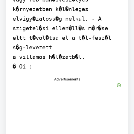
k�rnyezetben k�l�nleges 
elvigy�zatoss�g nelkul. - A 
szigetel�si ellen�ll�s m�r�se 
eltt t�vol�tsa el a t�l-fesz�l 
s�g-levezett

a villamos h�l�zatb�l.

� Oi : -         
Advertisements