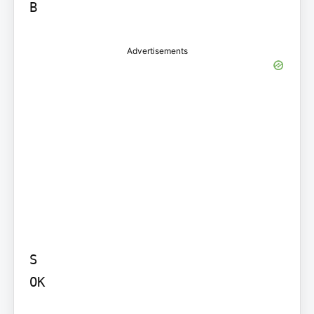
B
Advertisements
S

OK
