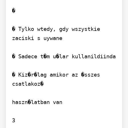
�     

� Tylko wtedy, gdy wszystkie 
zaciski s uywane

� Sadece t�m u�lar kullanildiinda

� Kiz�r�lag amikor az �sszes 
csatlakoz�

haszn�latban van

3
