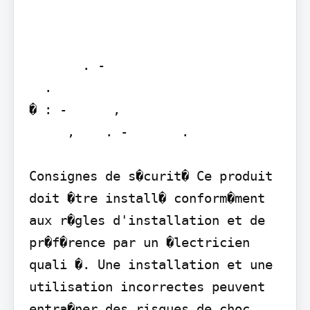
       . -         

  .

� : -      ,

     ,    . -       .

Consignes de s�curit� Ce produit 
doit �tre install� conform�ment 
aux r�gles d'installation et de 
pr�f�rence par un �lectricien 
quali �. Une installation et une 
utilisation incorrectes peuvent 
entra�ner des risques de choc 