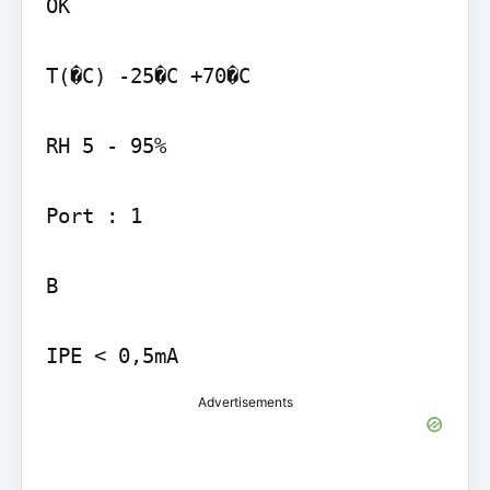
OK

T(�C) -25�C +70�C

RH 5 - 95%

Port : 1

B

Advertisements