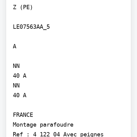
Z (PE)

LE07563AA_5

A

NN

40 A

NN

40 A

FRANCE

Montage parafoudre

Ref : 4 122 04 Avec peignes 