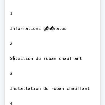
1

Informations g�n�rales

2

S�lection du ruban chauffant

3

Installation du ruban chauffant

4
