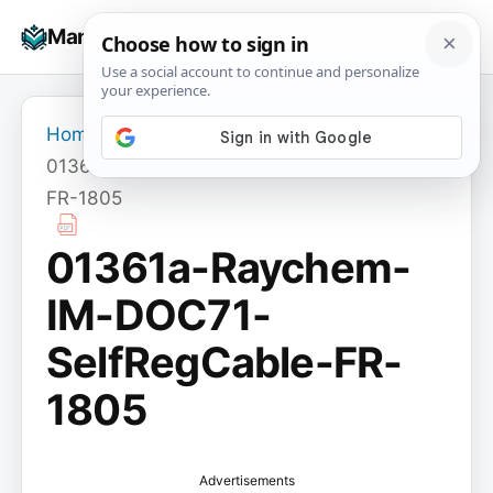
Skip
☰
Manuals+
to
To
content
na
Home
›
01361a-Raychem-IM-DOC71-SelfRegCable-
FR-1805
01361a-Raychem-
IM-DOC71-
SelfRegCable-FR-
1805
Advertisements