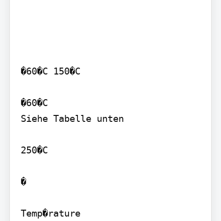
�60�C 150�C

�60�C

Siehe Tabelle unten

250�C

�

Temp�rature
