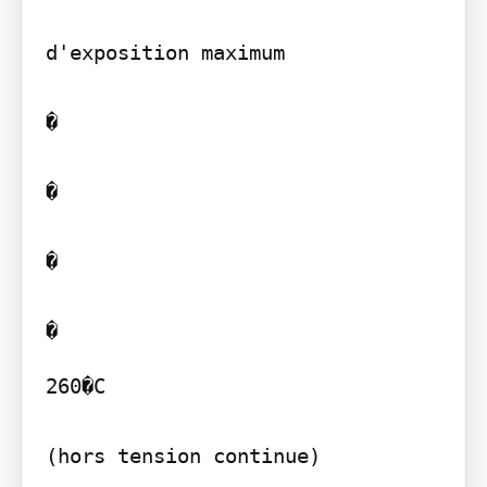
d'exposition maximum

�

�

�

260�C

(hors tension continue)
