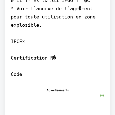
e II T* Ex tD A21 IP66 T**�C

* Voir l`annexe de l`agr�ment 
pour toute utilisation en zone 
explosible.

IECEx

Certification N�

Code
Advertisements