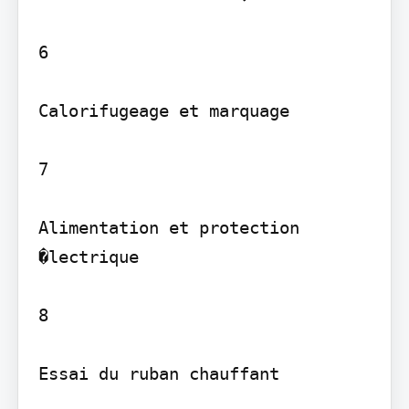
6

Calorifugeage et marquage

7

Alimentation et protection 
�lectrique

8

Essai du ruban chauffant
