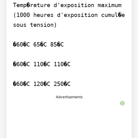
Temp�rature d'exposition maximum 
(1000 heures d'exposition cumul�e 
sous tension)

�60�C 65�C 85�C

�60�C 110�C 110�C

Advertisements