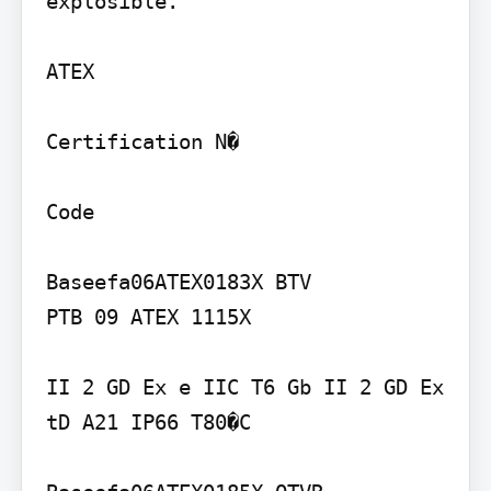
explosible.

ATEX

Certification N�

Code

Baseefa06ATEX0183X BTV

PTB 09 ATEX 1115X

II 2 GD Ex e IIC T6 Gb II 2 GD Ex 
tD A21 IP66 T80�C
