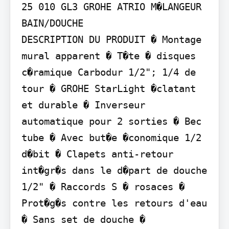
25 010 GL3 GROHE ATRIO M�LANGEUR 
BAIN/DOUCHE

DESCRIPTION DU PRODUIT � Montage 
mural apparent � T�te � disques 
c�ramique Carbodur 1/2"; 1/4 de 
tour � GROHE StarLight �clatant 
et durable � Inverseur 
automatique pour 2 sorties � Bec 
tube � Avec but�e �conomique 1/2 
d�bit � Clapets anti-retour 
int�gr�s dans le d�part de douche 
1/2" � Raccords S � rosaces � 
Prot�g�s contre les retours d'eau 
� Sans set de douche � 