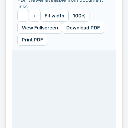
links.
−
+
Fit width
100%
View Fullscreen
Download PDF
Print PDF