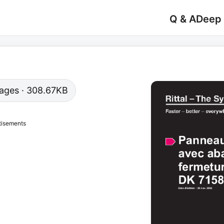
Q & A
Deep
 pages · 308.67KB
tisements