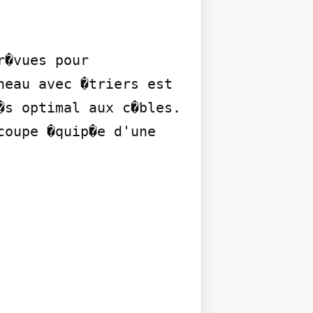
�vues pour 
eau avec �triers est 
s optimal aux c�bles. 
oupe �quip�e d'une 