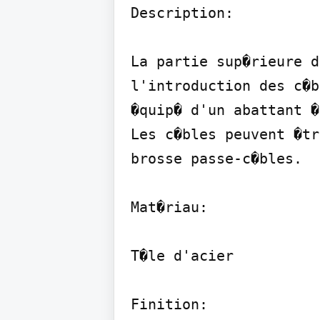
Description:

La partie sup�rieure d
l'introduction des c�b
�quip� d'un abattant �
Les c�bles peuvent �tr
brosse passe-c�bles.

Mat�riau:

T�le d'acier

Finition:
