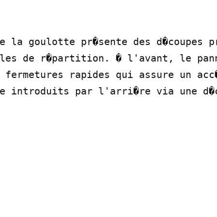
e la goulotte pr�sente des d�coupes pr
les de r�partition. � l'avant, le pann
 fermetures rapides qui assure un acc�
e introduits par l'arri�re via une d�c