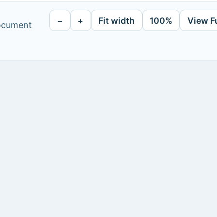
−
+
Fit width
100%
View F
document