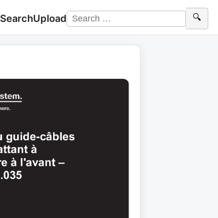
 Search
Upload
🔍
Search
for: