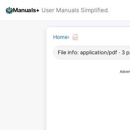
Skip
Manuals+
User Manuals Simplified.
to
content
Home
›
File info: application/pdf · 3
Adver