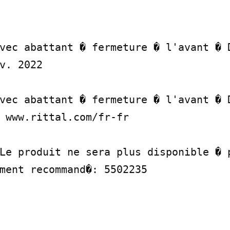
vec abattant � fermeture � l'avant � D
v. 2022

vec abattant � fermeture � l'avant � D
 www.rittal.com/fr-fr

Le produit ne sera plus disponible � p
ment recommand�: 5502235
