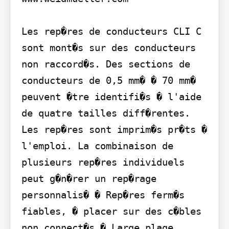
Les rep�res de conducteurs CLI C 
sont mont�s sur des conducteurs 
non raccord�s. Des sections de 
conducteurs de 0,5 mm� � 70 mm� 
peuvent �tre identifi�s � l'aide 
de quatre tailles diff�rentes. 
Les rep�res sont imprim�s pr�ts � 
l'emploi. La combinaison de 
plusieurs rep�res individuels 
peut g�n�rer un rep�rage 
personnalis� � Rep�res ferm�s 
fiables, � placer sur des c�bles 
non connect�s � Large plage 