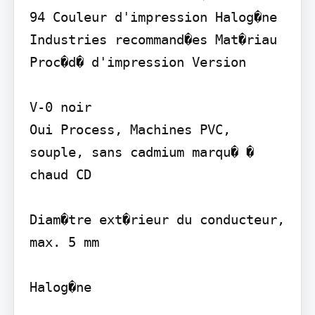
94 Couleur d'impression Halog�ne

Industries recommand�es Mat�riau

Proc�d� d'impression Version

V-0 noir

Oui Process, Machines PVC, 
souple, sans cadmium marqu� � 
chaud CD

Diam�tre ext�rieur du conducteur, 
max. 5 mm

Halog�ne
