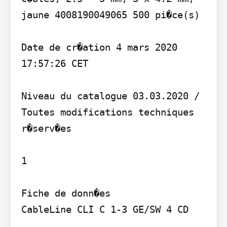
jaune 4008190049065 500 pi�ce(s)

Date de cr�ation 4 mars 2020 
17:57:26 CET

Niveau du catalogue 03.03.2020 / 
Toutes modifications techniques 
r�serv�es

1

Fiche de donn�es

CableLine CLI C 1-3 GE/SW 4 CD
