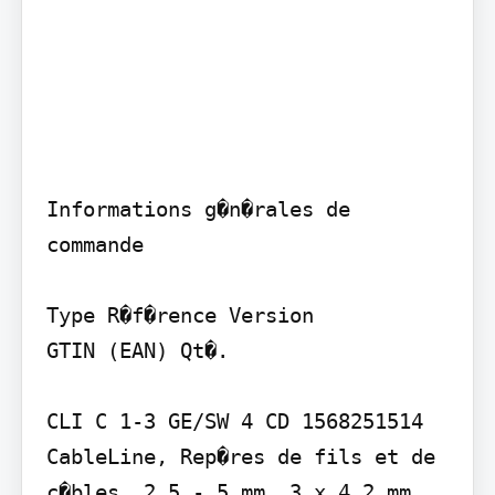
Informations g�n�rales de 
commande

Type R�f�rence Version

GTIN (EAN) Qt�.

CLI C 1-3 GE/SW 4 CD 1568251514 
CableLine, Rep�res de fils et de 
c�bles, 2.5 - 5 mm, 3 x 4.2 mm, 