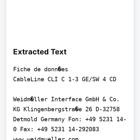
Extracted Text
Fiche de donn�es

CableLine CLI C 1-3 GE/SW 4 CD

Weidm�ller Interface GmbH & Co. 
KG Klingenbergstra�e 26 D-32758 
Detmold Germany Fon: +49 5231 14-
0 Fax: +49 5231 14-292083 
www.weidmueller.com
