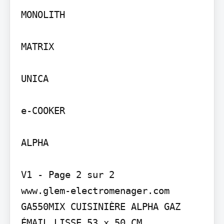
MONOLITH

MATRIX

UNICA

e-COOKER

ALPHA

V1 - Page 2 sur 2

www.glem-electromenager.com 
GA550MIX CUISINIÈRE ALPHA GAZ 
ÉMAIL LISSE 53 x 50 CM
