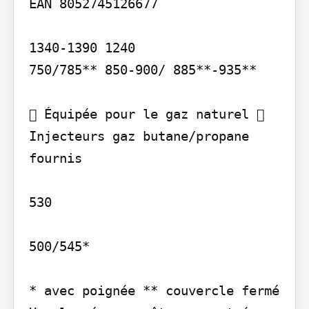
EAN 8052745126677

1340-1390 1240

750/785** 850-900/ 885**-935**

 Équipée pour le gaz naturel  
Injecteurs gaz butane/propane 
fournis

530

500/545*

* avec poignée ** couvercle fermé
