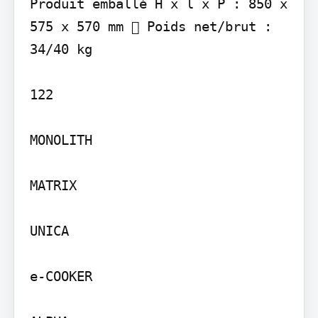
Produit emballé H x l x P : 850 x 
575 x 570 mm  Poids net/brut : 
34/40 kg

122

MONOLITH

MATRIX

UNICA

e-COOKER
