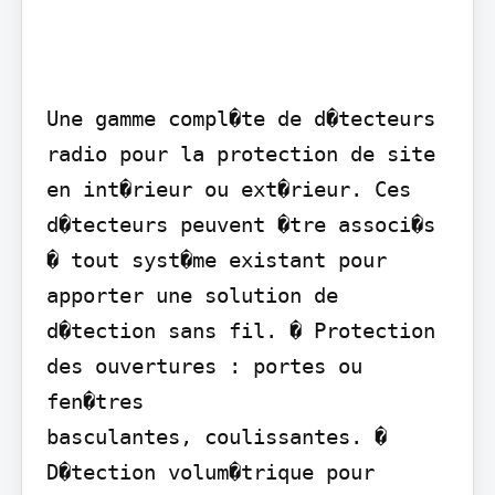
Une gamme compl�te de d�tecteurs 
radio pour la protection de site 
en int�rieur ou ext�rieur. Ces 
d�tecteurs peuvent �tre associ�s 
� tout syst�me existant pour 
apporter une solution de 
d�tection sans fil. � Protection 
des ouvertures : portes ou 
fen�tres

basculantes, coulissantes. � 
D�tection volum�trique pour 