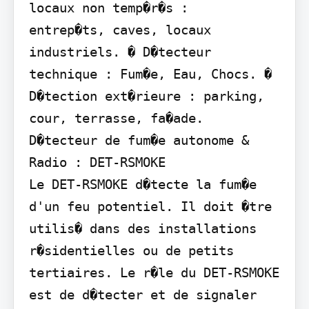
locaux non temp�r�s :

entrep�ts, caves, locaux 
industriels. � D�tecteur 
technique : Fum�e, Eau, Chocs. � 
D�tection ext�rieure : parking, 
cour, terrasse, fa�ade.

D�tecteur de fum�e autonome & 
Radio : DET-RSMOKE

Le DET-RSMOKE d�tecte la fum�e 
d'un feu potentiel. Il doit �tre 
utilis� dans des installations 
r�sidentielles ou de petits 
tertiaires. Le r�le du DET-RSMOKE 
est de d�tecter et de signaler 