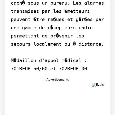
cach� sous un bureau. Les alarmes 
transmises par les �metteurs 
peuvent �tre re�ues et g�r�es par 
une gamme de r�cepteurs radio 
permettant de pr�venir les 
secours localement ou � distance.

M�daillon d'appel m�dical : 
701REUR-50/60 et 702REUR-00
Advertisements