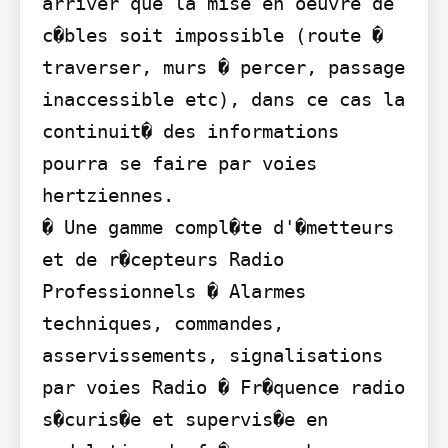
arriver que la mise en oeuvre de 
c�bles soit impossible (route � 
traverser, murs � percer, passage 
inaccessible etc), dans ce cas la 
continuit� des informations 
pourra se faire par voies 
hertziennes.

� Une gamme compl�te d'�metteurs 
et de r�cepteurs Radio 
Professionnels � Alarmes 
techniques, commandes, 
asservissements, signalisations 
par voies Radio � Fr�quence radio 
s�curis�e et supervis�e en 