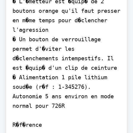
� L'�metteur est �quip� de 2 
boutons orange qu'il faut presser 
en m�me temps pour d�clencher 
l'agression

� Un bouton de verrouillage 
permet d'�viter les 
d�clenchements intempestifs. Il 
est �quip� d'un clip de ceinture

� Alimentation 1 pile lithium 
soud�e (r�f : 1-345276). 
Autonomie 5 ans environ en mode 
normal pour 726R

R�f�rence
