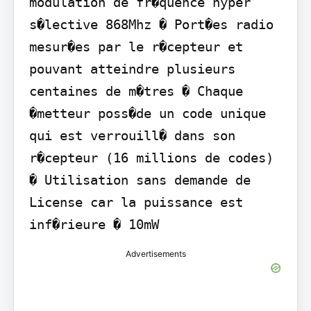
modulation de fr�quence hyper 
s�lective 868Mhz � Port�es radio 
mesur�es par le r�cepteur et 
pouvant atteindre plusieurs 
centaines de m�tres � Chaque 
�metteur poss�de un code unique 
qui est verrouill� dans son 
r�cepteur (16 millions de codes) 
� Utilisation sans demande de 
License car la puissance est 
inf�rieure � 10mW
Advertisements