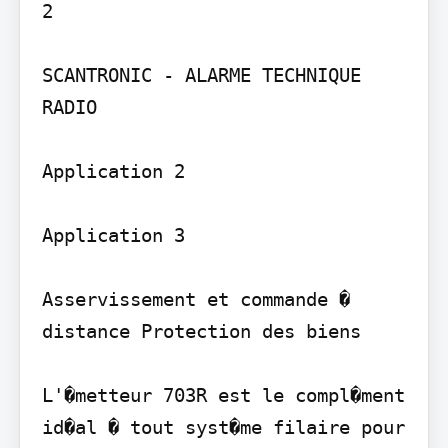
2

SCANTRONIC - ALARME TECHNIQUE 
RADIO

Application 2

Application 3

Asservissement et commande � 
distance Protection des biens

L'�metteur 703R est le compl�ment 
id�al � tout syst�me filaire pour 