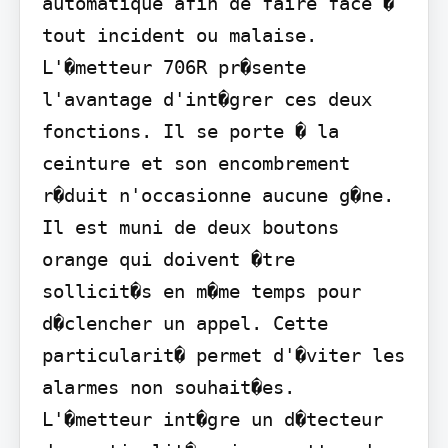
automatique afin de faire face � 
tout incident ou malaise. 
L'�metteur 706R pr�sente 
l'avantage d'int�grer ces deux 
fonctions. Il se porte � la 
ceinture et son encombrement 
r�duit n'occasionne aucune g�ne. 
Il est muni de deux boutons 
orange qui doivent �tre 
sollicit�s en m�me temps pour 
d�clencher un appel. Cette 
particularit� permet d'�viter les 
alarmes non souhait�es. 
L'�metteur int�gre un d�tecteur 