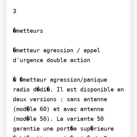
3

�metteurs

�metteur agression / appel 
d'urgence double action

� �metteur agression/panique 
radio d�di�. Il est disponible en 
deux versions : sans antenne 
(mod�le 60) et avec antenne 
(mod�le 50). La variante 50 
garantie une port�e sup�rieure
