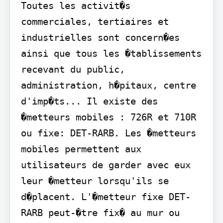
Toutes les activit�s 
commerciales, tertiaires et 
industrielles sont concern�es 
ainsi que tous les �tablissements 
recevant du public, 
administration, h�pitaux, centre 
d'imp�ts... Il existe des 
�metteurs mobiles : 726R et 710R 
ou fixe: DET-RARB. Les �metteurs 
mobiles permettent aux 
utilisateurs de garder avec eux 
leur �metteur lorsqu'ils se 
d�placent. L'�metteur fixe DET-
RARB peut-�tre fix� au mur ou 