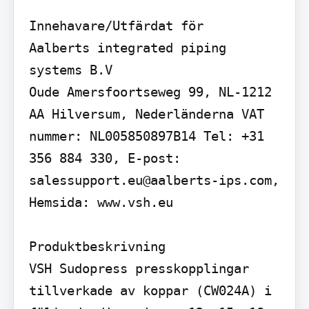
Innehavare/Utfärdat för

Aalberts integrated piping 
systems B.V

Oude Amersfoortseweg 99, NL-1212 
AA Hilversum, Nederländerna VAT 
nummer: NL005850897B14 Tel: +31 
356 884 330, E-post: 
salessupport.eu@aalberts-ips.com, 
Hemsida: www.vsh.eu

Produktbeskrivning

VSH Sudopress presskopplingar 
tillverkade av koppar (CW024A) i 