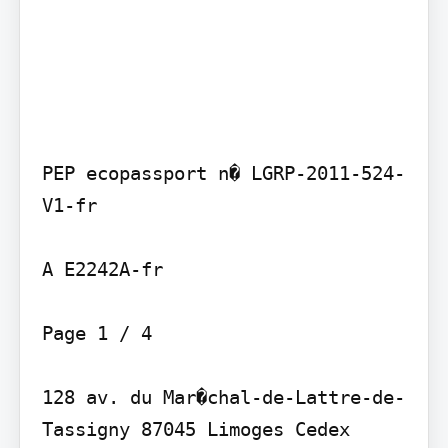
PEP ecopassport n� LGRP-2011-524-
V1-fr

A E2242A-fr

Page 1 / 4

128 av. du Mar�chal-de-Lattre-de-
Tassigny 87045 Limoges Cedex 