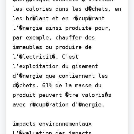
les calories dans les d�chets, en 
les br�lant et en r�cup�rant 
l'�nergie ainsi produite pour, 
par exemple, chauffer des 
immeubles ou produire de 
l'�lectricit�. C'est 
l'exploitation du gisement 
d'�nergie que contiennent les 
d�chets. 61% de la masse du 
produit peuvent �tre valoris�s 
avec r�cup�ration d'�nergie.

impacts environnementaux

L'�valuation des impacts 