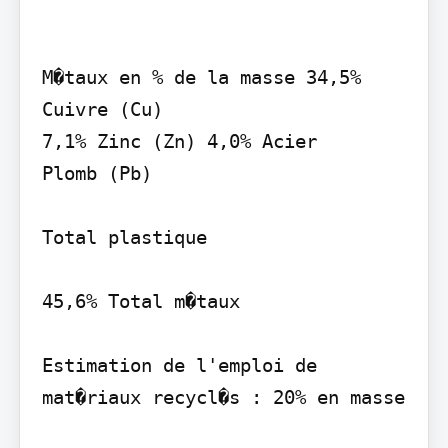
M�taux en % de la masse 34,5% 
Cuivre (Cu)

7,1% Zinc (Zn) 4,0% Acier

Plomb (Pb)

Total plastique

45,6% Total m�taux

Estimation de l'emploi de 
mat�riaux recycl�s : 20% en masse
