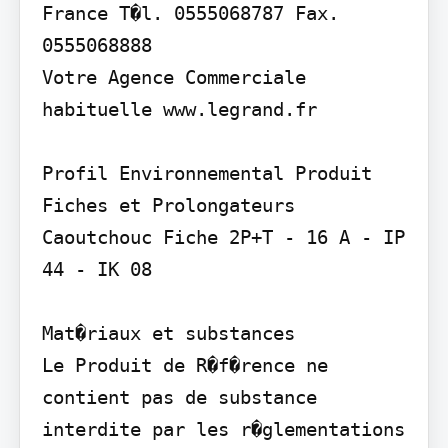
France T�l. 0555068787 Fax. 
0555068888

Votre Agence Commerciale 
habituelle www.legrand.fr

Profil Environnemental Produit

Fiches et Prolongateurs 
Caoutchouc Fiche 2P+T - 16 A - IP 
44 - IK 08

Mat�riaux et substances

Le Produit de R�f�rence ne 
contient pas de substance 
interdite par les r�glementations 