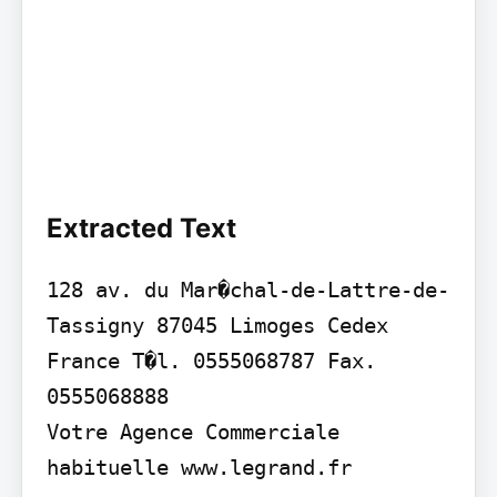
Extracted Text
128 av. du Mar�chal-de-Lattre-de-
Tassigny 87045 Limoges Cedex 
France T�l. 0555068787 Fax. 
0555068888

Votre Agence Commerciale 
habituelle www.legrand.fr
