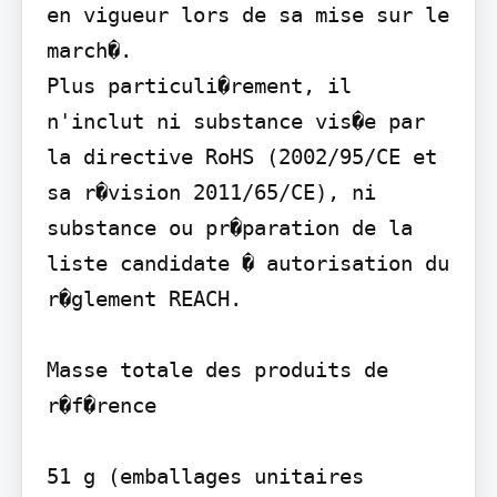
en vigueur lors de sa mise sur le 
march�.

Plus particuli�rement, il 
n'inclut ni substance vis�e par 
la directive RoHS (2002/95/CE et 
sa r�vision 2011/65/CE), ni 
substance ou pr�paration de la 
liste candidate � autorisation du 
r�glement REACH.

Masse totale des produits de 
r�f�rence

51 g (emballages unitaires 