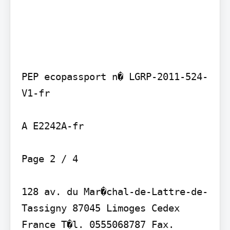
PEP ecopassport n� LGRP-2011-524-
V1-fr

A E2242A-fr

Page 2 / 4

128 av. du Mar�chal-de-Lattre-de-
Tassigny 87045 Limoges Cedex 
France T�l. 0555068787 Fax. 