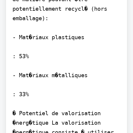
potentiellement recycl� (hors 
emballage):

- Mat�riaux plastiques

: 53%

- Mat�riaux m�talliques

: 33%

� Potentiel de valorisation 
�nerg�tique La valorisation 
�nerg�tique consiste � utiliser 