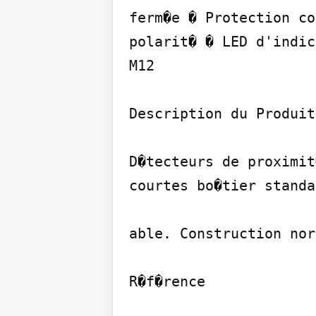
ferm�e � Protection co
polarit� � LED d'indic
M12

Description du Produit

D�tecteurs de proximit
courtes bo�tier standa
able. Construction nor
R�f�rence
