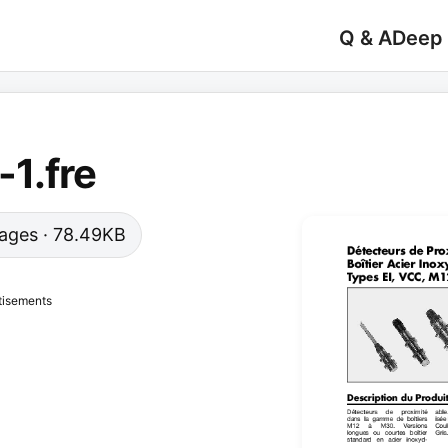
Q & A
Deep
1.fre
 pages · 78.49KB
tisements