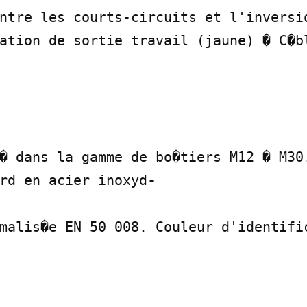
ntre les courts-circuits et l'inversio
ation de sortie travail (jaune) � C�bl
� dans la gamme de bo�tiers M12 � M30.
rd en acier inoxyd-

malis�e EN 50 008. Couleur d'identific