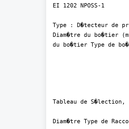
EI 1202 NPOSS-1

Type : D�tecteur de pr
Diam�tre du bo�tier (m
du bo�tier Type de bo�
Tableau de S�lection, 
Diam�tre Type de Racco