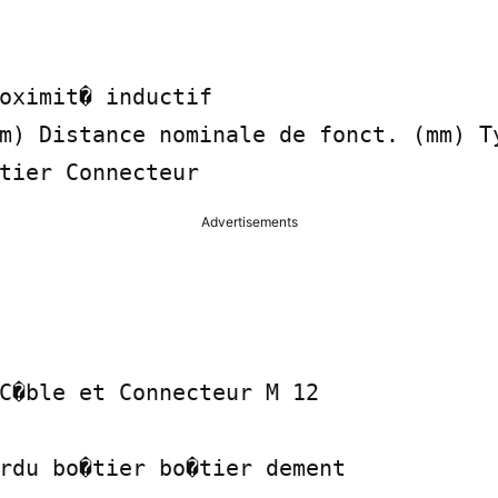
oximit� inductif

m) Distance nominale de fonct. (mm) Ty
tier Connecteur
Advertisements
C�ble et Connecteur M 12

rdu bo�tier bo�tier dement
