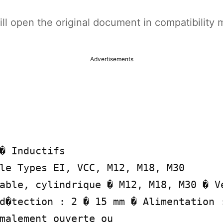
t will open the original document in compatibilit
Advertisements
� Inductifs

le Types EI, VCC, M12, M18, M30

able, cylindrique � M12, M18, M30 � Ve
d�tection : 2 � 15 mm � Alimentation :
malement ouverte ou
