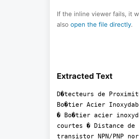
If the inline viewer fails, i
also
open the file directly
.
Extracted Text
D�tecteurs de Proximit
Bo�tier Acier Inoxydab
� Bo�tier acier inoxyd
courtes � Distance de 
transistor NPN/PNP nor