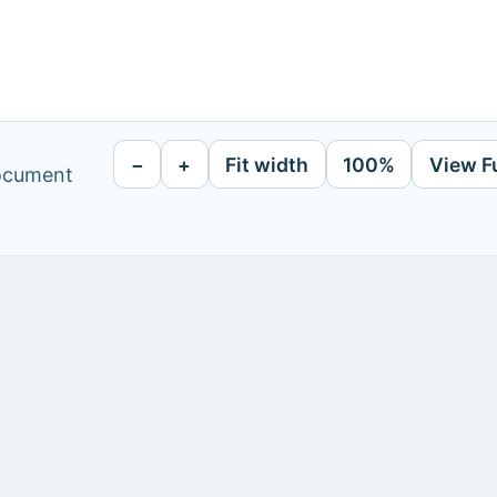
−
+
Fit width
100%
View F
document