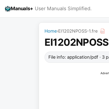
Skip
Manuals+
User Manuals Simplified.
to
content
Home
›
EI1202NPOSS-1.fre
EI1202NPOSS-
File info: application/pdf · 3
Adver