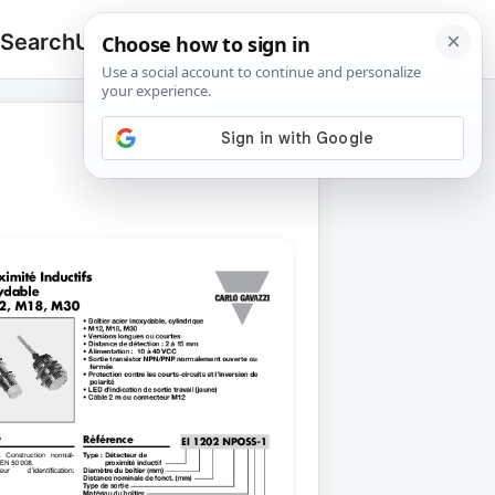
 Search
Upload
🔍
Search
for: