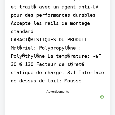
et trait� avec un agent anti-UV 
pour des performances durables 
Accepte les rails de montage 
standard

CARACT�RISTIQUES DU PRODUIT

Mat�riel: Polypropyl�ne ; 
Poly�thyl�ne La temp�rature: -�F 
30 � 130 Facteur de s�ret� 
statique de charge: 3:1 Interface 
de dessus de toit: Mousse
Advertisements