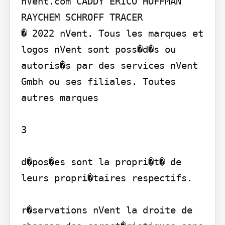
nVent.com CADDY ERICO HOFFMAN 
RAYCHEM SCHROFF TRACER

� 2022 nVent. Tous les marques et 
logos nVent sont poss�d�s ou 
autoris�s par des services nVent 
Gmbh ou ses filiales. Toutes 
autres marques

3

d�pos�es sont la propri�t� de 
leurs propri�taires respectifs.

r�servations nVent la droite de 