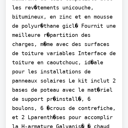
les rev�tements unicouche, 
bitumineux, en zinc et en mousse 
de polyur�thane gicl� Fournit une 
meilleure r�partition des 
charges, m�me avec des surfaces 
de toiture variables Interface de 
toiture en caoutchouc, id�ale 
pour les installations de 
panneaux solaires Le kit inclut 2 
bases de poteau avec le mat�riel 
de support pr�install�, 6 
boulons, 6 �crous de contrefiche, 
et 2 Lparenth�ses pour accomplir 
la H-armature Galvanis� � chaud 