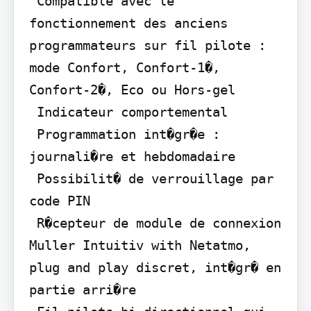
 Compatible avec le 
fonctionnement des anciens 
programmateurs sur fil pilote : 
mode Confort, Confort-1�, 
Confort-2�, Eco ou Hors-gel

 Indicateur comportemental

 Programmation int�gr�e : 
journali�re et hebdomadaire

 Possibilit� de verrouillage par 
code PIN

 R�cepteur de module de connexion 
Muller Intuitiv with Netatmo, 
plug and play discret, int�gr� en 
partie arri�re
