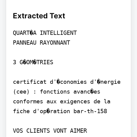
Extracted Text
QUART�A INTELLIGENT

PANNEAU RAYONNANT

3 G�OM�TRIES

certificat d'�conomies d'�nergie 
(cee) : fonctions avanc�es 
conformes aux exigences de la 
fiche d'op�ration bar-th-158

VOS CLIENTS VONT AIMER
