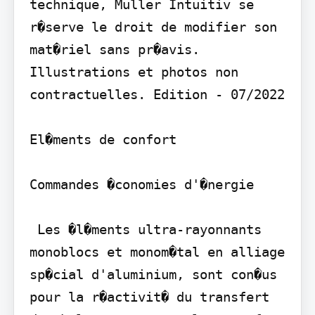
technique, Muller Intuitiv se 
r�serve le droit de modifier son 
mat�riel sans pr�avis. 
Illustrations et photos non 
contractuelles. Edition - 07/2022

El�ments de confort

Commandes �conomies d'�nergie

 Les �l�ments ultra-rayonnants 
monoblocs et monom�tal en alliage 
sp�cial d'aluminium, sont con�us 
pour la r�activit� du transfert 