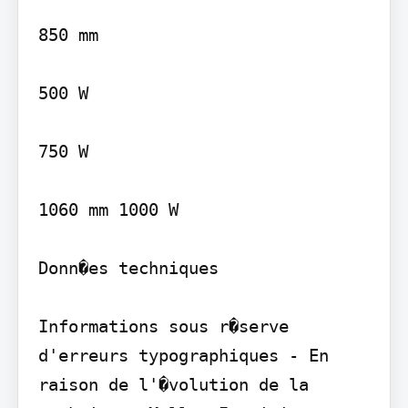
850 mm

500 W

750 W

1060 mm 1000 W

Donn�es techniques

Informations sous r�serve 
d'erreurs typographiques - En 
raison de l'�volution de la 