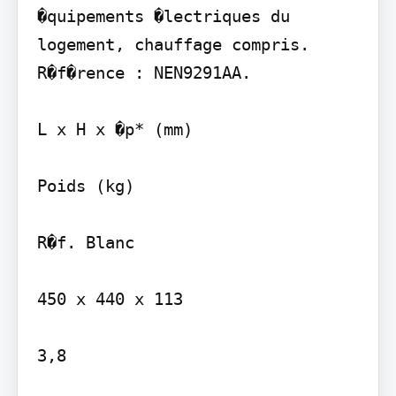
�quipements �lectriques du 
logement, chauffage compris. 
R�f�rence : NEN9291AA.

L x H x �p* (mm)

Poids (kg)

R�f. Blanc

450 x 440 x 113

3,8
