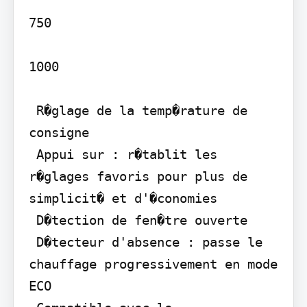
750

1000

 R�glage de la temp�rature de 
consigne

 Appui sur : r�tablit les 
r�glages favoris pour plus de 
simplicit� et d'�conomies

 D�tection de fen�tre ouverte

 D�tecteur d'absence : passe le 
chauffage progressivement en mode 
ECO
