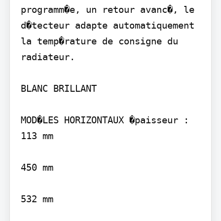
programm�e, un retour avanc�, le 
d�tecteur adapte automatiquement 
la temp�rature de consigne du 
radiateur.

BLANC BRILLANT

MOD�LES HORIZONTAUX �paisseur : 
113 mm

450 mm

532 mm
