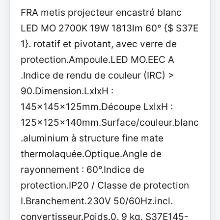
FRA metis projecteur encastré blanc
LED MO 2700K 19W 1813lm 60° {$ S37E
1}. rotatif et pivotant, avec verre de
protection.Ampoule.LED MO.EEC A
.Indice de rendu de couleur (IRC) >
90.Dimension.LxlxH :
145x145x125mm.Découpe LxlxH :
125x125x140mm.Surface/couleur.blanc
.aluminium à structure fine mate
thermolaquée.Optique.Angle de
rayonnement : 60°.Indice de
protection.IP20 / Classe de protection
I.Branchement.230V 50/60Hz.incl.
convertisseur.Poids.0, 9 kg. S37E145-