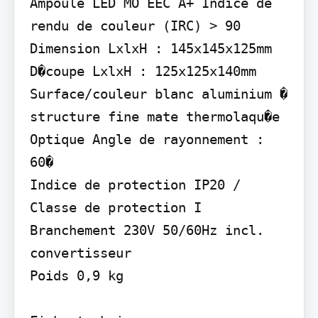
Ampoule LED MO EEC A+ Indice de 
rendu de couleur (IRC) > 90

Dimension LxlxH : 145x145x125mm 
D�coupe LxlxH : 125x125x140mm

Surface/couleur blanc aluminium � 
structure fine mate thermolaqu�e

Optique Angle de rayonnement : 
60�

Indice de protection IP20 / 
Classe de protection I

Branchement 230V 50/60Hz incl. 
convertisseur

Poids 0,9 kg
