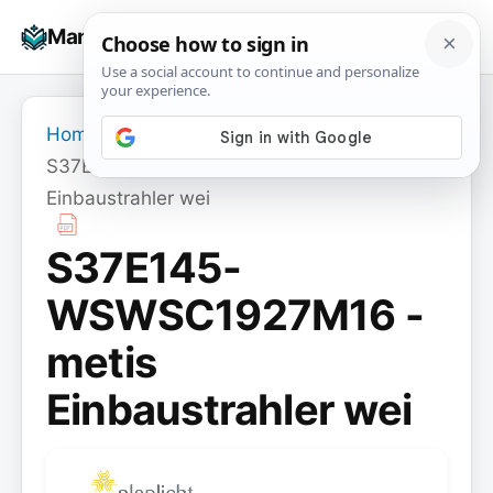
Skip
☰
Manuals+
to
To
content
na
Home
›
S37E145-WSWSC1927M16 - metis
Einbaustrahler wei
S37E145-
WSWSC1927M16 -
metis
Einbaustrahler wei