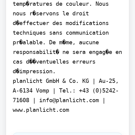
temp�ratures de couleur. Nous 
nous r�servons le droit 
d�effectuer des modifications 
techniques sans communication 
pr�alable. De m�me, aucune 
responsabilit� ne sera engag�e en 
cas d��ventuelles erreurs 
d�impression.

planlicht GmbH & Co. KG | Au-25, 
A-6134 Vomp | Tel.: +43 (0)5242-
71608 | info@planlicht.com | 
www.planlicht.com
