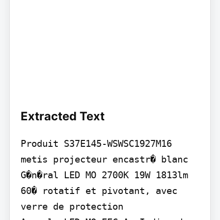
Extracted Text
Produit S37E145-WSWSC1927M16 
metis projecteur encastr� blanc

G�n�ral LED MO 2700K 19W 1813lm 
60� rotatif et pivotant, avec 
verre de protection
