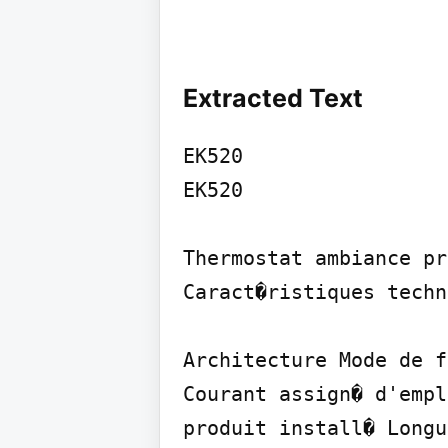
Extracted Text
EK520

EK520

Thermostat ambiance pr
Caract�ristiques techn
Architecture Mode de f
Courant assign� d'empl
produit install� Longu