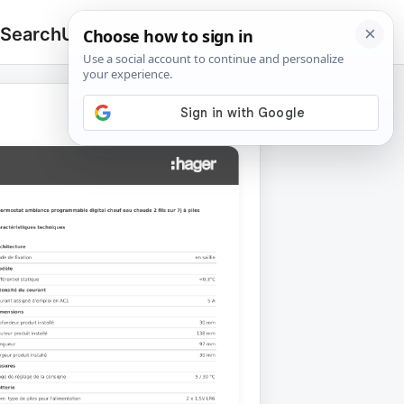
 Search
Upload
🔍
Search
for: