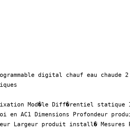
ogrammable digital chauf eau chaude 2 
iques

ixation Mod�le Diff�rentiel statique I
oi en AC1 Dimensions Profondeur produi
eur Largeur produit install� Mesures P