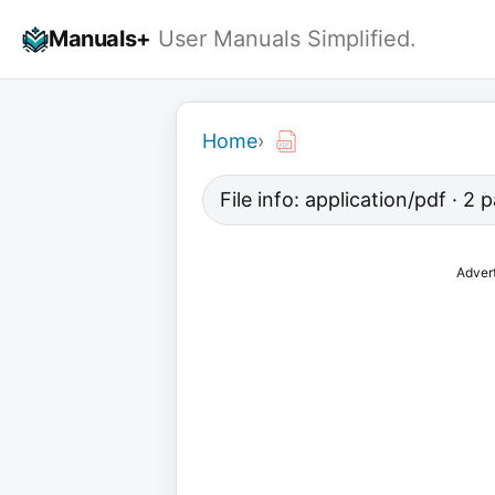
Skip
Manuals+
User Manuals Simplified.
to
content
Home
›
File info: application/pdf · 2
Adver