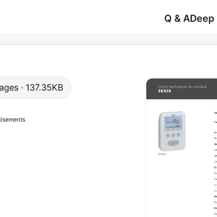
Q & A
Deep
 pages · 137.35KB
tisements