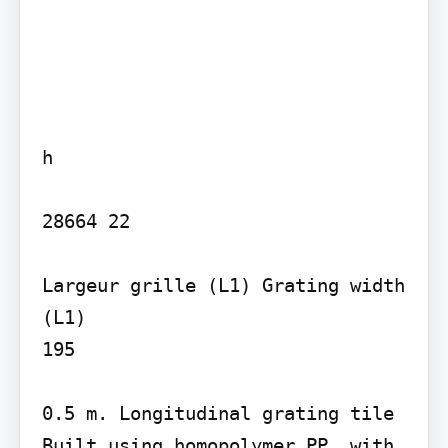
h

28664 22

Largeur grille (L1) Grating width 
(L1)

195

0.5 m. Longitudinal grating tile

Built using homopolymer PP, with 