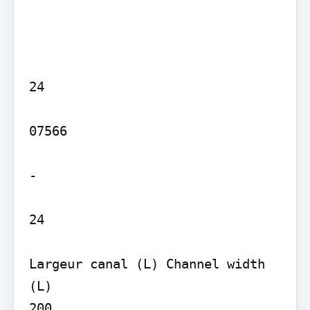
24

07566

-

24

Largeur canal (L) Channel width 
(L)

200
