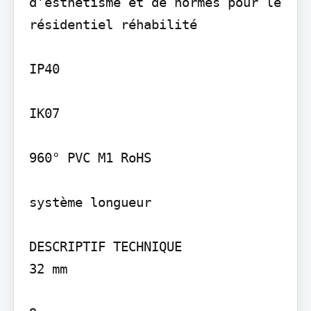
d’esthétisme et de normes pour le 
résidentiel réhabilité

IP40

IK07

960° PVC M1 RoHS

système longueur

DESCRIPTIF TECHNIQUE

32 mm
