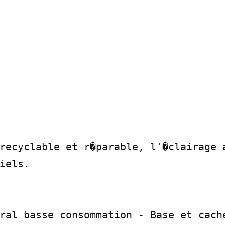
recyclable et r�parable, l'�clairage a
iels.

ral basse consommation - Base et cache