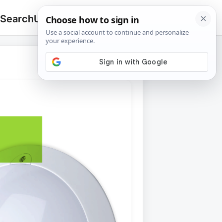
 Search
Upload
🔍
Search
for: