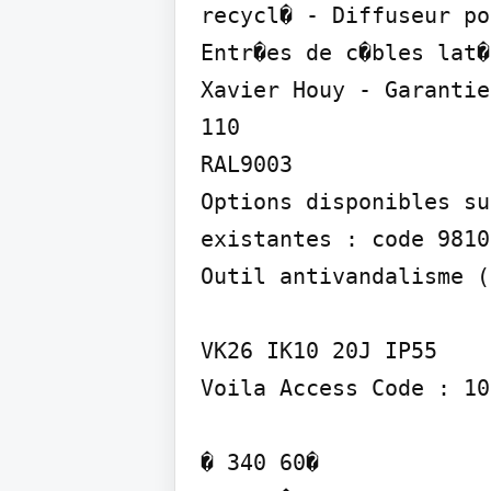
recycl� - Diffuseur po
Entr�es de c�bles lat�
Xavier Houy - Garantie
110

RAL9003

Options disponibles su
existantes : code 9810
Outil antivandalisme (
VK26 IK10 20J IP55

Voila Access Code : 10
� 340 60�
