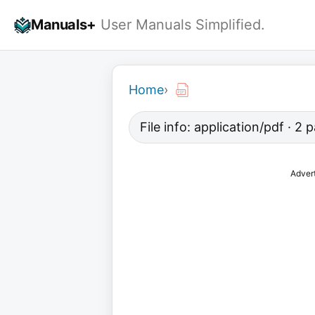
Skip
Manuals+
User Manuals Simplified.
to
content
Home
›
File info: application/pdf · 2
Adver