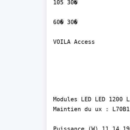
105 30�

60� 30�

VOILA Access
Modules LED LED 1200 L
Maintien du ux : L70B1
Puissance (W) 11 14 19
