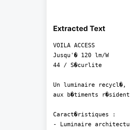
Extracted Text
VOILA ACCESS

Jusqu'� 120 lm/W

44 / S�curlite

Un luminaire recycl�, 
aux b�timents r�sident
Caract�ristiques :

- Luminaire architectu