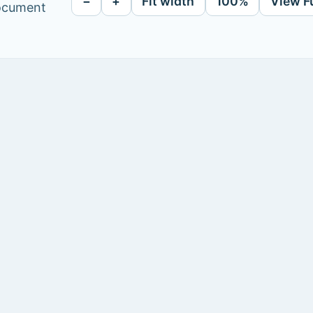
−
+
Fit width
100%
View F
document