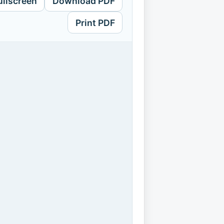
ullscreen
Download PDF
Print PDF