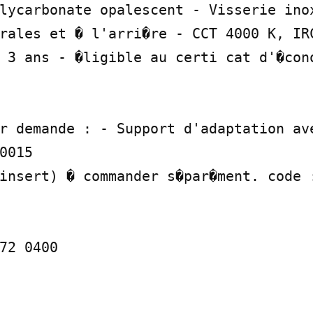
lycarbonate opalescent - Visserie inox
rales et � l'arri�re - CCT 4000 K, IRC
 3 ans - �ligible au certi cat d'�con
r demande : - Support d'adaptation ave
0015

insert) � commander s�par�ment. code :
72 0400
