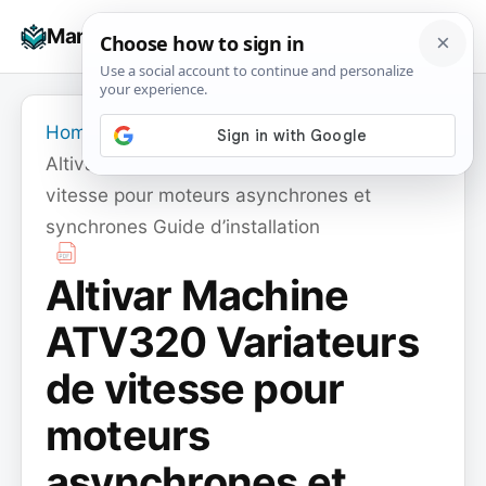
Skip
☰
Manuals+
to
To
content
na
Home
›
Altivar Machine ATV320 Variateurs de
vitesse pour moteurs asynchrones et
synchrones Guide d’installation
Altivar Machine
ATV320 Variateurs
de vitesse pour
moteurs
asynchrones et