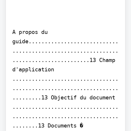
A propos du 
guide............................
.................................
........................13 Champ 
d'application 
.................................
.................................
.........13 Objectif du document 
.................................
.................................
........13 Documents � 