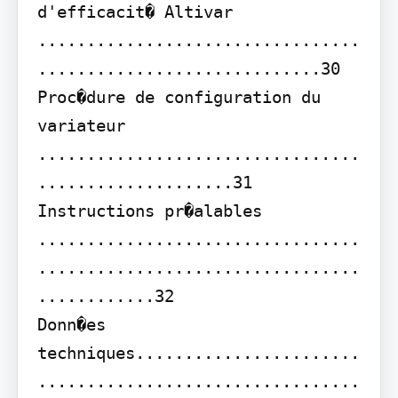
d'efficacit� Altivar 
.................................
.............................30 
Proc�dure de configuration du 
variateur 
.................................
....................31 
Instructions pr�alables 
.................................
.................................
............32

Donn�es 
techniques.......................
.................................