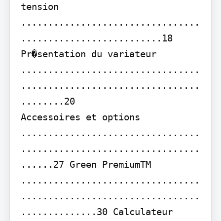
tension 
.................................
..........................18 
Pr�sentation du variateur 
.................................
.................................
........20

Accessoires et options 
.................................
.................................
......27 Green PremiumTM 
.................................
.................................
..............30 Calculateur 