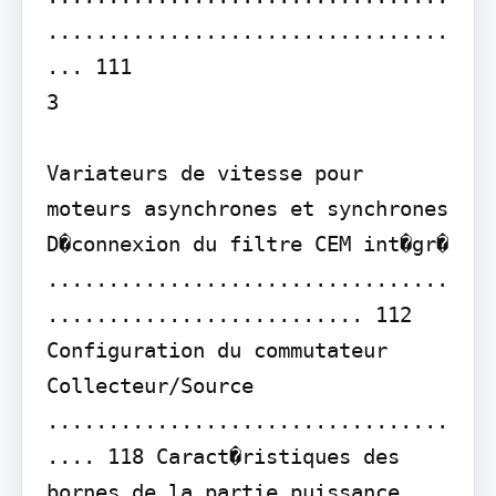
.................................
... 111

3

Variateurs de vitesse pour 
moteurs asynchrones et synchrones

D�connexion du filtre CEM int�gr� 
.................................
.......................... 112 
Configuration du commutateur 
Collecteur/Source 
.................................
.... 118 Caract�ristiques des 
bornes de la partie puissance 