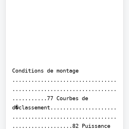
Conditions de montage 
.................................
.................................
...........77 Courbes de 
d�classement.....................
.................................
...................82 Puissance 