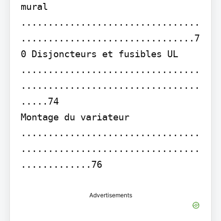
mural 
.................................
................................7
0 Disjoncteurs et fusibles UL 
.................................
.................................
.....74

Montage du variateur 
.................................
.................................
.............76
Advertisements