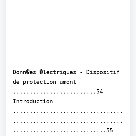
Donn�es �lectriques - Dispositif 
de protection amont 
.........................54

Introduction 
.................................
.................................
............................55 