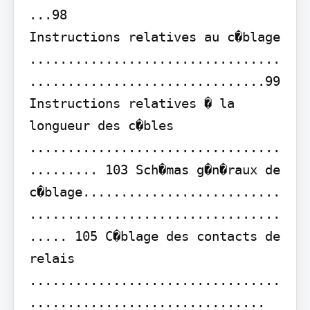
...98

Instructions relatives au c�blage 
.................................
...............................99 
Instructions relatives � la 
longueur des c�bles 
.................................
......... 103 Sch�mas g�n�raux de 
c�blage..........................
.................................
..... 105 C�blage des contacts de 
relais 
.................................
............................... 