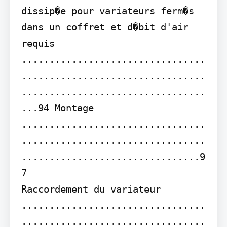
dissip�e pour variateurs ferm�s 
dans un coffret et d�bit d'air 
requis 
.................................
.................................
.................................
...94 Montage 
.................................
.................................
................................9
7

Raccordement du variateur 
.................................
.................................