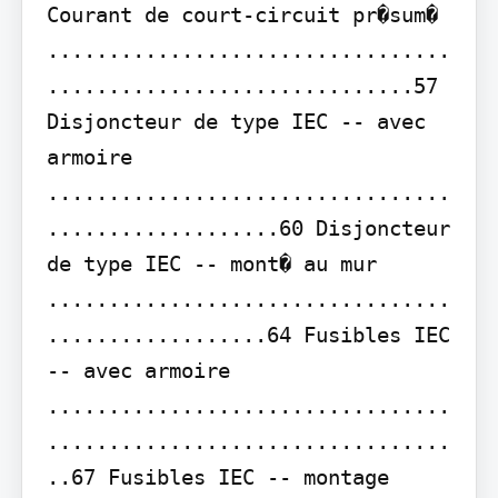
Courant de court-circuit pr�sum� 
.................................
..............................57 
Disjoncteur de type IEC -- avec 
armoire 
.................................
...................60 Disjoncteur 
de type IEC -- mont� au mur 
.................................
..................64 Fusibles IEC 
-- avec armoire 
.................................
.................................
..67 Fusibles IEC -- montage 