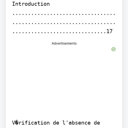
Introduction 
.................................
.................................
..............................17
Advertisements
V�rification de l'absence de 