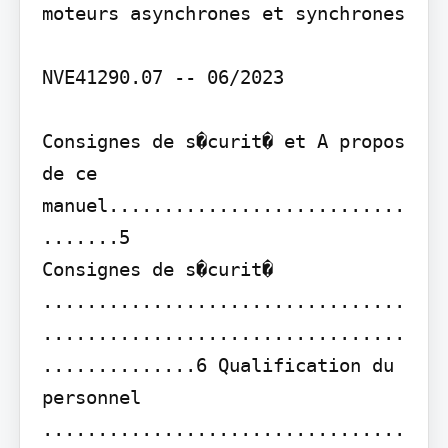
moteurs asynchrones et synchrones

NVE41290.07 -- 06/2023

Consignes de s�curit� et A propos 
de ce 
manuel...........................
.......5

Consignes de s�curit� 
.................................
.................................
..............6 Qualification du 
personnel 
.................................