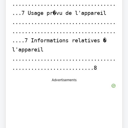
.................................
...7 Usage pr�vu de l'appareil 
.................................
.................................
....7 Informations relatives � 
l'appareil 
.................................
..........................8
Advertisements