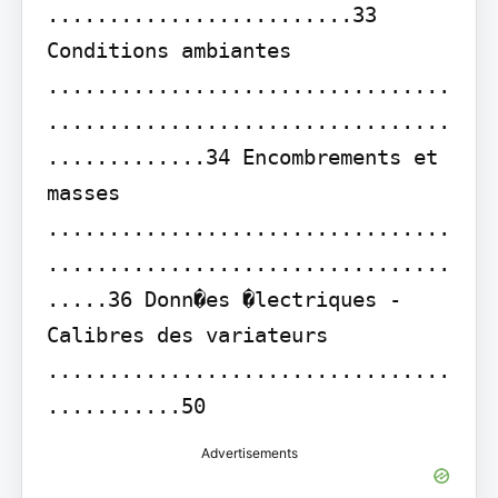
.........................33

Conditions ambiantes 
.................................
.................................
.............34 Encombrements et 
masses 
.................................
.................................
.....36 Donn�es �lectriques - 
Calibres des variateurs 
.................................
...........50
Advertisements