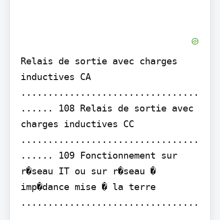
Relais de sortie avec charges 
inductives CA 
.................................
...... 108 Relais de sortie avec 
charges inductives CC 
.................................
...... 109 Fonctionnement sur 
r�seau IT ou sur r�seau � 
imp�dance mise � la terre 
.................................
.................................