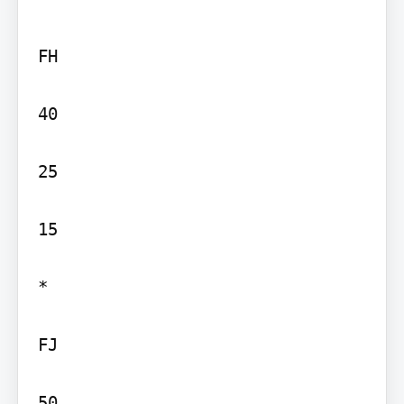
FH

40

25

15

*

FJ

50
