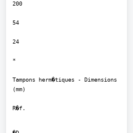
200

54

24

*

Tampons herm�tiques - Dimensions 
(mm)

R�f.
�D
