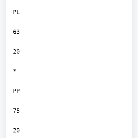
PL

63

20

*

PP

75

20
