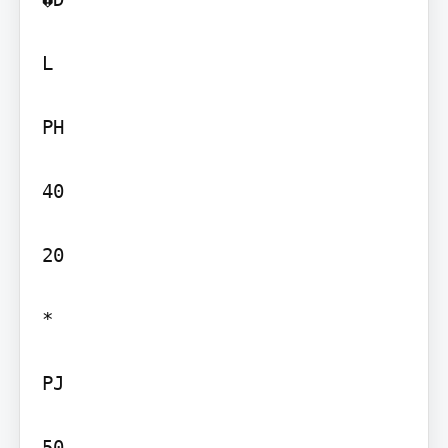
L

PH

40

20

*

PJ

50
