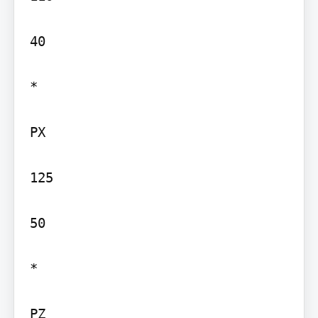
40

*

PX

125

50

*
