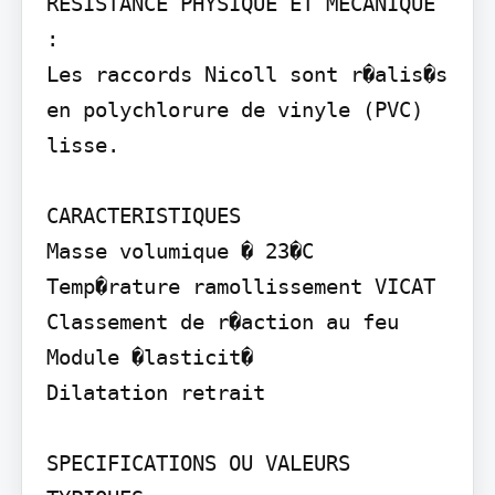
RESISTANCE PHYSIQUE ET MECANIQUE 
:

Les raccords Nicoll sont r�alis�s 
en polychlorure de vinyle (PVC) 
lisse.

CARACTERISTIQUES

Masse volumique � 23�C

Temp�rature ramollissement VICAT 
Classement de r�action au feu 
Module �lasticit�

Dilatation retrait

SPECIFICATIONS OU VALEURS 