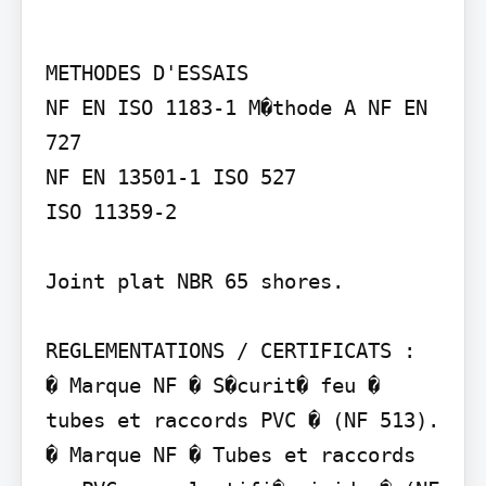
METHODES D'ESSAIS

NF EN ISO 1183-1 M�thode A NF EN 
727

NF EN 13501-1 ISO 527

ISO 11359-2

Joint plat NBR 65 shores.

REGLEMENTATIONS / CERTIFICATS :

� Marque NF � S�curit� feu � 
tubes et raccords PVC � (NF 513). 
� Marque NF � Tubes et raccords 