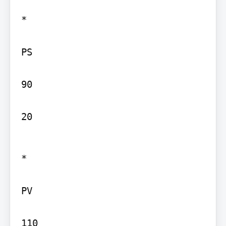
*

PS

90

20
*

PV

110
