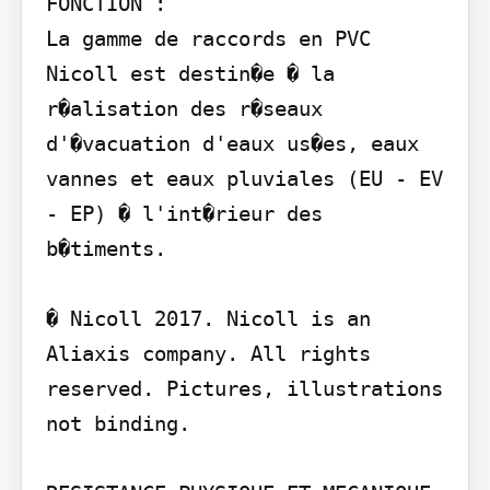
FONCTION :

La gamme de raccords en PVC 
Nicoll est destin�e � la 
r�alisation des r�seaux 
d'�vacuation d'eaux us�es, eaux 
vannes et eaux pluviales (EU - EV 
- EP) � l'int�rieur des 
b�timents.

� Nicoll 2017. Nicoll is an 
Aliaxis company. All rights 
reserved. Pictures, illustrations 
not binding.
