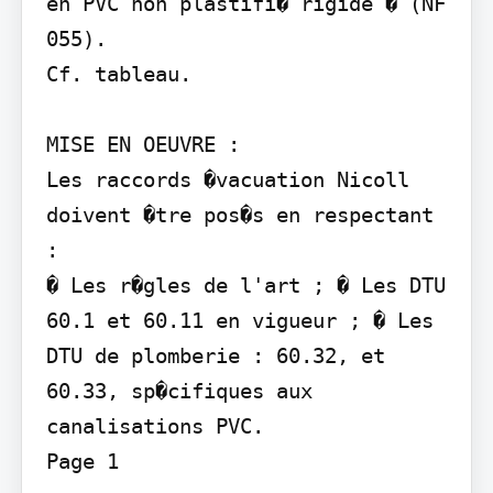
en PVC non plastifi� rigide � (NF 
055).

Cf. tableau.

MISE EN OEUVRE :

Les raccords �vacuation Nicoll 
doivent �tre pos�s en respectant 
:

� Les r�gles de l'art ; � Les DTU 
60.1 et 60.11 en vigueur ; � Les 
DTU de plomberie : 60.32, et 
60.33, sp�cifiques aux

canalisations PVC.

Page 1
