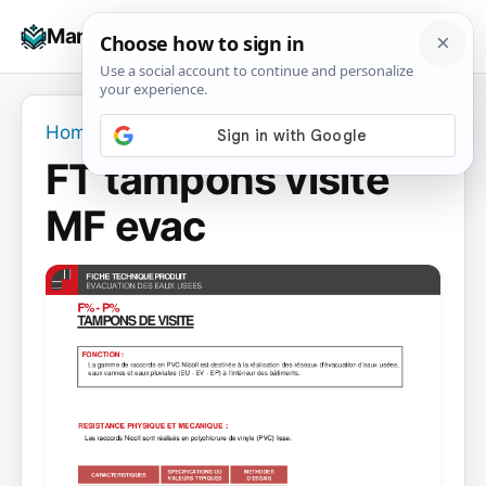
Skip
☰
Manuals+
to
To
content
na
Home
›
FT tampons visite MF evac
FT tampons visite
MF evac