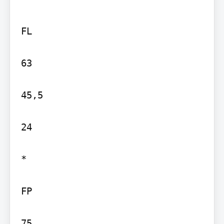
FL

63

45,5

24

*

FP

75
