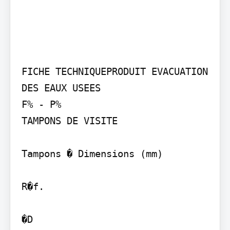
FICHE TECHNIQUEPRODUIT EVACUATION 
DES EAUX USEES

F% - P%

TAMPONS DE VISITE

Tampons � Dimensions (mm)

R�f.

�D
