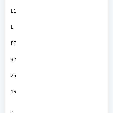
L1

L

FF

32

25

15
*
