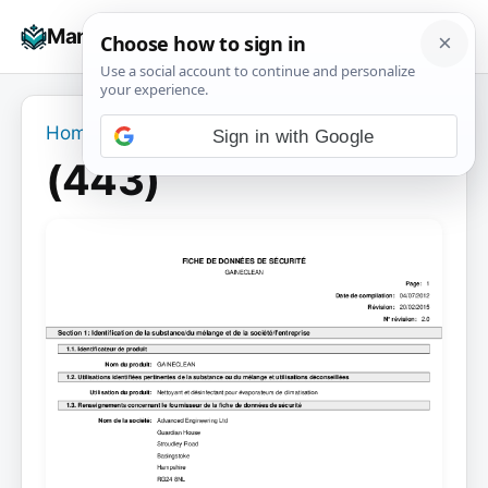
Skip
☰
Manuals+
to
To
content
na
Home
›
(443)
Sign in with Google
(443)