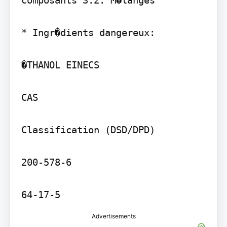
* Ingr�dients dangereux:

�THANOL EINECS

CAS

Classification (DSD/DPD)

200-578-6

Advertisements