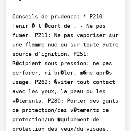
Conseils de prudence: * P210: 
Tenir � l'�cart de . - Ne pas 
fumer. P211: Ne pas vaporiser sur 
une flamme nue ou sur toute autre 
source d'ignition. P251: 
R�cipient sous pression: ne pas 
perforer, ni br�ler, m�me apr�s 
usage. P262: �viter tout contact 
avec les yeux, la peau ou les 
v�tements. P280: Porter des gants 
de protection/des v�tements de 
protection/un �quipement de 
protection des yeux/du visage. 