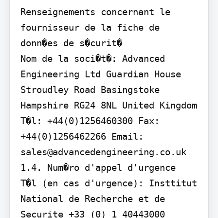
Renseignements concernant le 
fournisseur de la fiche de 
donn�es de s�curit�

Nom de la soci�t�: Advanced 
Engineering Ltd Guardian House 
Stroudley Road Basingstoke 
Hampshire RG24 8NL United Kingdom

T�l: +44(0)1256460300 Fax: 
+44(0)1256462266 Email: 
sales@advancedengineering.co.uk 
1.4. Num�ro d'appel d'urgence

T�l (en cas d'urgence): Insttitut 
National de Recherche et de 
Securite +33 (0) 1 40443000 