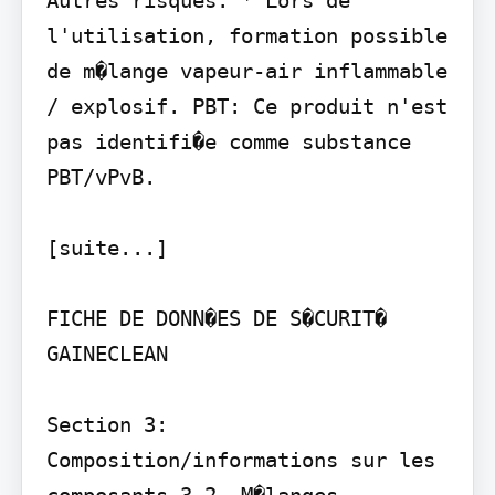
l'utilisation, formation possible 
de m�lange vapeur-air inflammable 
/ explosif. PBT: Ce produit n'est 
pas identifi�e comme substance 
PBT/vPvB.

[suite...]

FICHE DE DONN�ES DE S�CURIT�

GAINECLEAN

Section 3: 
Composition/informations sur les 
composants 3.2. M�langes
