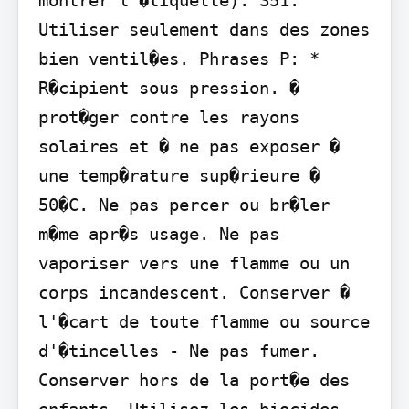
Utiliser seulement dans des zones 
bien ventil�es. Phrases P: * 
R�cipient sous pression. � 
prot�ger contre les rayons 
solaires et � ne pas exposer � 
une temp�rature sup�rieure � 
50�C. Ne pas percer ou br�ler 
m�me apr�s usage. Ne pas 
vaporiser vers une flamme ou un 
corps incandescent. Conserver � 
l'�cart de toute flamme ou source 
d'�tincelles - Ne pas fumer. 
Conserver hors de la port�e des 
enfants. Utilisez les biocides 