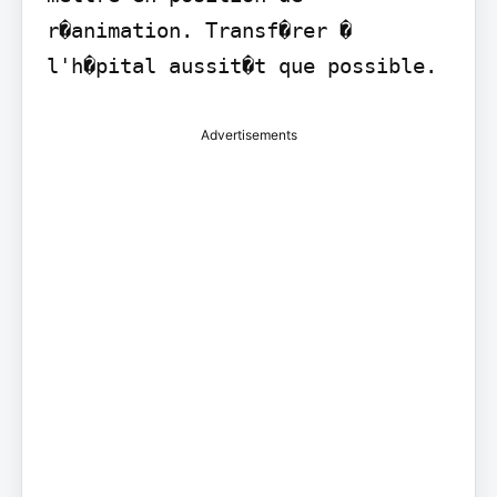
r�animation. Transf�rer � 
l'h�pital aussit�t que possible.
Advertisements