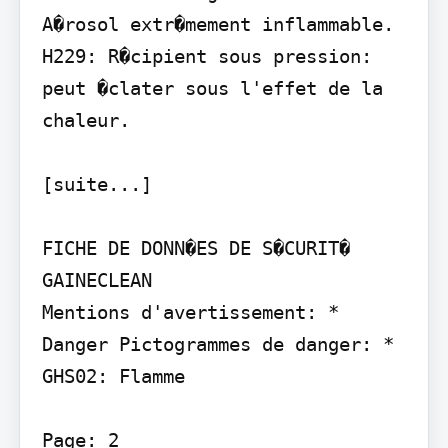
A�rosol extr�mement inflammable. 
H229: R�cipient sous pression: 
peut �clater sous l'effet de la 
chaleur.

[suite...]

FICHE DE DONN�ES DE S�CURIT�

GAINECLEAN

Mentions d'avertissement: * 
Danger Pictogrammes de danger: * 
GHS02: Flamme

Page: 2
