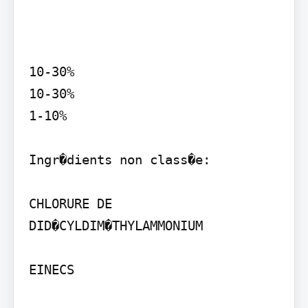
10-30%

10-30%

1-10%

Ingr�dients non class�e:

CHLORURE DE 
DID�CYLDIM�THYLAMMONIUM

EINECS
