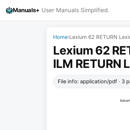
Skip
Manuals+
User Manuals Simplified.
to
content
Home
›
Lexium 62 RETURN Lex
Lexium 62 RE
ILM RETURN 
File info: application/pdf · 3
Adver