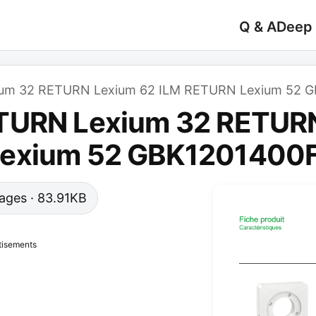
Q & A
Deep
ium 32 RETURN Lexium 62 ILM RETURN Lexium 52 
TURN Lexium 32 RETUR
Lexium 52 GBK1201400
 pages · 83.91KB
tisements