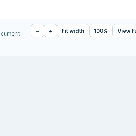
−
+
Fit width
100%
View F
document