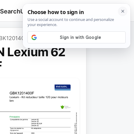
 Search
Upload
🔍
Search
for:
GBK1201400F
N Lexium 62
F