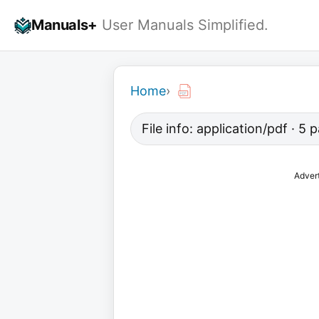
Skip
Manuals+
User Manuals Simplified.
to
content
Home
›
File info: application/pdf · 5
Adver