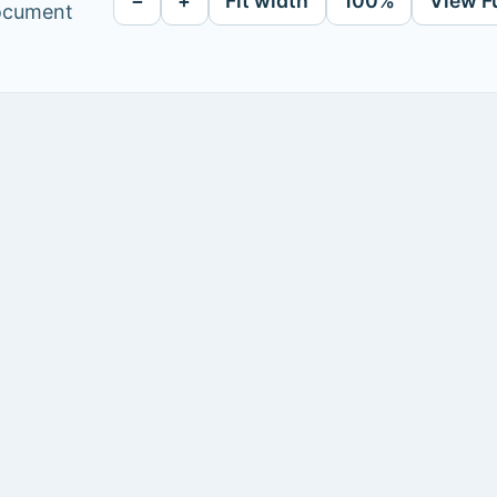
−
+
Fit width
100%
View F
document