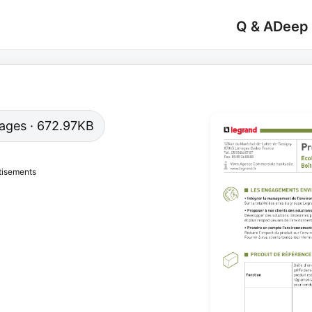
Q & A
Deep
 pages · 672.97KB
tisements