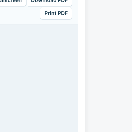
ullscreen
Download PDF
Print PDF