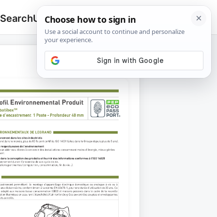
 Search
Upload
🔍
Search
for: