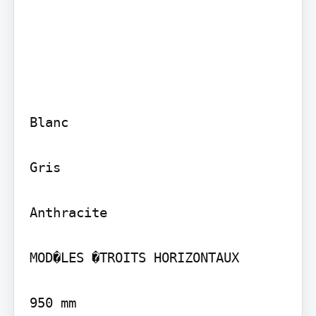
Blanc

Gris

Anthracite

MOD�LES �TROITS HORIZONTAUX

950 mm
