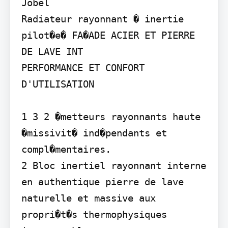
Jobel

Radiateur rayonnant � inertie 
pilot�e� FA�ADE ACIER ET PIERRE 
DE LAVE INT

PERFORMANCE ET CONFORT 
D'UTILISATION

1 3 2 �metteurs rayonnants haute 
�missivit� ind�pendants et 
compl�mentaires.

2 Bloc inertiel rayonnant interne 
en authentique pierre de lave 
naturelle et massive aux 
propri�t�s thermophysiques 