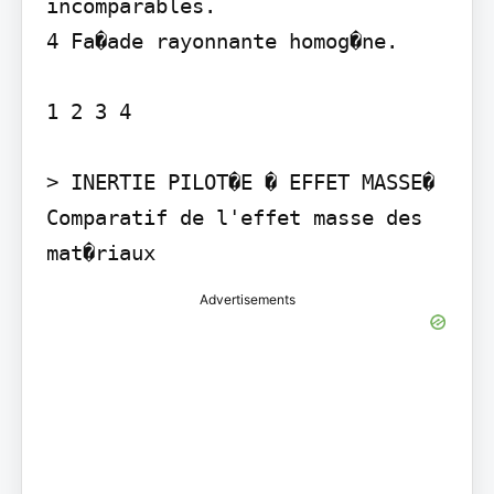
incomparables.

4 Fa�ade rayonnante homog�ne.

1 2 3 4

> INERTIE PILOT�E � EFFET MASSE� 
Comparatif de l'effet masse des 
mat�riaux
Advertisements