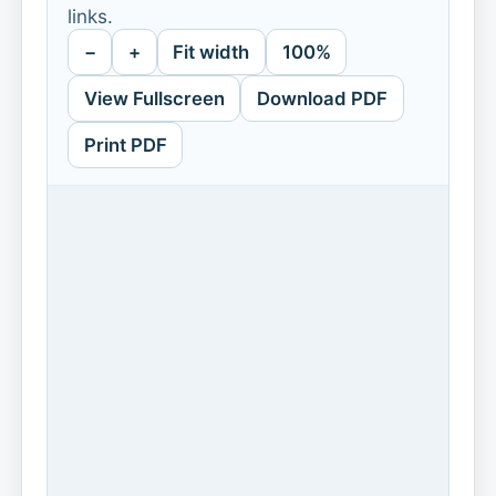
links.
−
+
Fit width
100%
View Fullscreen
Download PDF
Print PDF