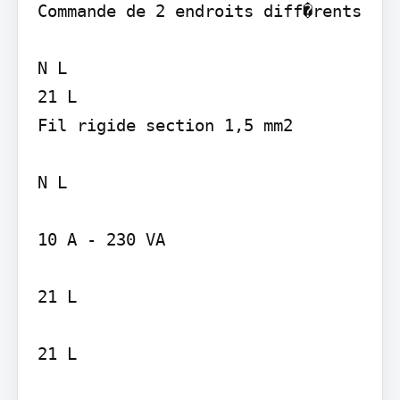
Commande de 2 endroits diff�rents

N L

21 L

Fil rigide section 1,5 mm2

N L

10 A - 230 VA

21 L

21 L
