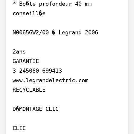
* Bo�te profondeur 40 mm 
conseill�e

N0065GW2/00 � Legrand 2006

2ans

GARANTIE

3 245060 699413

www.legrandelectric.com

RECYCLABLE

D�MONTAGE CLIC
