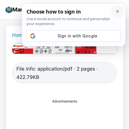
Skip
☰
Manuals+
to
To
content
na
Home
›
File info: application/pdf · 2 pages ·
422.79KB
Advertisements