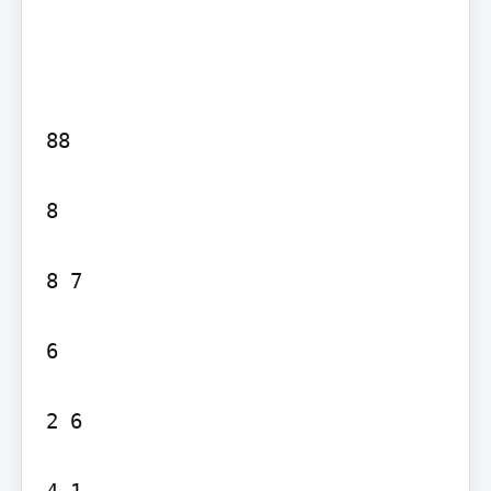
88

8

8 7

6

2 6

4 1
