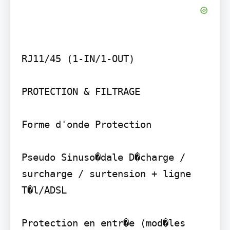
RJ11/45 (1-IN/1-OUT)

PROTECTION & FILTRAGE

Forme d'onde Protection

Pseudo Sinuso�dale D�charge / 
surcharge / surtension + ligne 
T�l/ADSL

Protection en entr�e (mod�les 