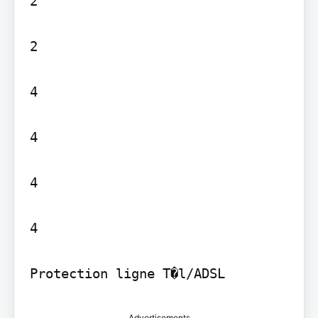
2

2

4

4

4

4

Protection ligne T�l/ADSL
Advertisements