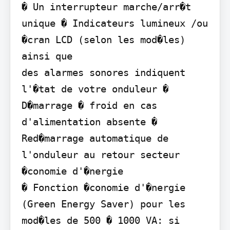
� Un interrupteur marche/arr�t 
unique � Indicateurs lumineux /ou 
�cran LCD (selon les mod�les) 
ainsi que

des alarmes sonores indiquent 
l'�tat de votre onduleur � 
D�marrage � froid en cas 
d'alimentation absente � 
Red�marrage automatique de 
l'onduleur au retour secteur

�conomie d'�nergie

� Fonction �conomie d'�nergie 
(Green Energy Saver) pour les 
mod�les de 500 � 1000 VA: si 