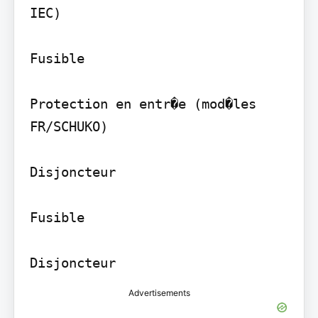
IEC)

Fusible

Protection en entr�e (mod�les 
FR/SCHUKO)

Disjoncteur

Fusible

Advertisements