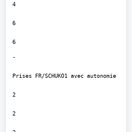
4

6

-

Prises FR/SCHUKO1 avec autonomie

2

2
