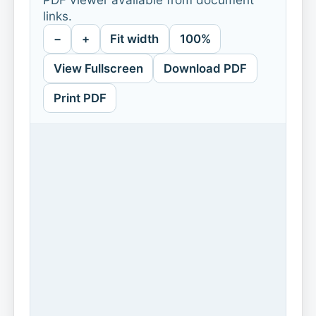
links.
−
+
Fit width
100%
View Fullscreen
Download PDF
Print PDF