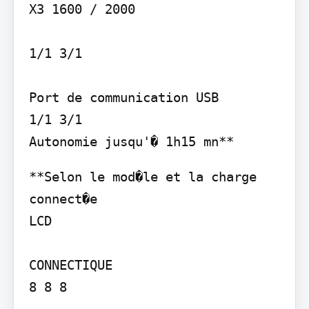
X3 1600 / 2000

1/1 3/1

Port de communication USB

1/1 3/1

Autonomie jusqu'� 1h15 mn**
**Selon le mod�le et la charge 
connect�e

LCD

CONNECTIQUE

8 8 8
