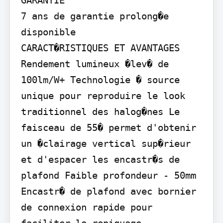
7 ans de garantie prolong�e 
disponible

CARACT�RISTIQUES ET AVANTAGES

Rendement lumineux �lev� de 
100lm/W+ Technologie � source 
unique pour reproduire le look 
traditionnel des halog�nes Le 
faisceau de 55� permet d'obtenir 
un �clairage vertical sup�rieur 
et d'espacer les encastr�s de 
plafond Faible profondeur - 50mm 
Encastr� de plafond avec bornier 
de connexion rapide pour 
faciliter le repiquage 