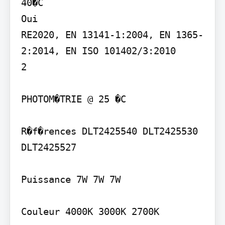
40�C

Oui

RE2020, EN 13141-1:2004, EN 1365-
2:2014, EN ISO 101402/3:2010

2

PHOTOM�TRIE @ 25 �C

R�f�rences DLT2425540 DLT2425530 
DLT2425527

Puissance 7W 7W 7W

Couleur 4000K 3000K 2700K
