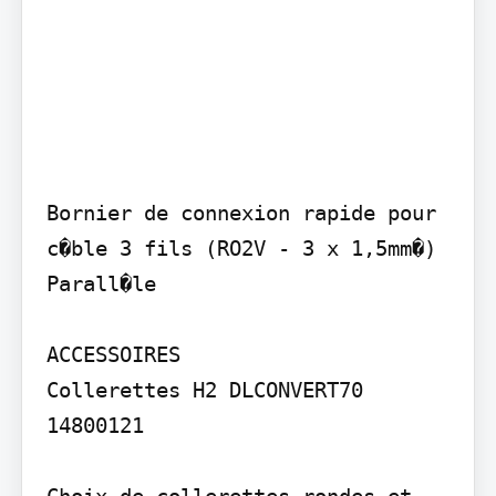
Bornier de connexion rapide pour 
c�ble 3 fils (RO2V - 3 x 1,5mm�) 
Parall�le

ACCESSOIRES

Collerettes H2 DLCONVERT70 
14800121

Choix de collerettes rondes et 