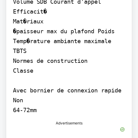
Volume SDB Courant d'appel 
Efficacit�

Mat�riaux

�paisseur max du plafond Poids 
Temp�rature ambiante maximale 
TBTS

Normes de construction

Classe

Avec bornier de connexion rapide

Non

64-72mm
Advertisements