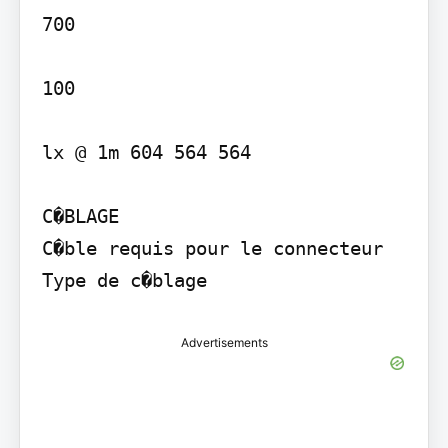
700

100

lx @ 1m 604 564 564

C�BLAGE

C�ble requis pour le connecteur 
Advertisements