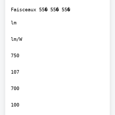
lm

lm/W

750

107

700

100
