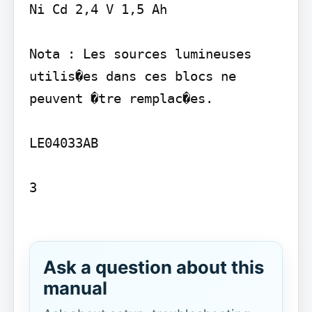
Ni Cd 2,4 V 1,5 Ah

Nota : Les sources lumineuses 
utilis�es dans ces blocs ne 
peuvent �tre remplac�es.

LE04033AB

3

Ask a question about this
manual