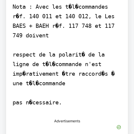
Nota : Avec les t�l�commandes 
r�f. 140 011 et 140 012, le Les 
BAES + BAEH r�f. 117 748 et 117 
749 doivent

respect de la polarit� de la 
ligne de t�l�commande n'est 
imp�rativement �tre raccord�s � 
une t�l�commande

Advertisements