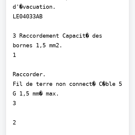
d'�vacuation.

LE04033AB

3 Raccordement Capacit� des 
bornes 1,5 mm2.

1

Raccorder.

Fil de terre non connect� C�ble 5 
G 1,5 mm� max.

3

2
