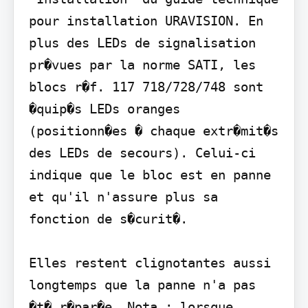
pour installation URAVISION. En 
plus des LEDs de signalisation 
pr�vues par la norme SATI, les 
blocs r�f. 117 718/728/748 sont 
�quip�s LEDs oranges 
(positionn�es � chaque extr�mit�s 
des LEDs de secours). Celui-ci 
indique que le bloc est en panne 
et qu'il n'assure plus sa 
fonction de s�curit�.

Elles restent clignotantes aussi 
longtemps que la panne n'a pas 
�t� r�par�e. Nota : lorsque 