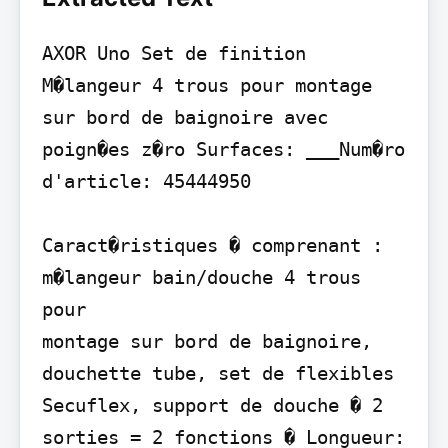
AXOR Uno Set de finition 
M�langeur 4 trous pour montage 
sur bord de baignoire avec 
poign�es z�ro Surfaces: ___Num�ro 
d'article: 45444950

Caract�ristiques � comprenant : 
m�langeur bain/douche 4 trous 
pour

montage sur bord de baignoire, 
douchette tube, set de flexibles 
Secuflex, support de douche � 2 
sorties = 2 fonctions � Longueur: 