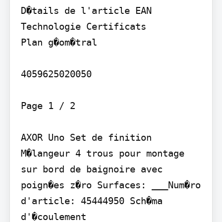
D�tails de l'article EAN 
Technologie Certificats

Plan g�om�tral

4059625020050

Page 1 / 2

AXOR Uno Set de finition 
M�langeur 4 trous pour montage 
sur bord de baignoire avec 
poign�es z�ro Surfaces: ___Num�ro 
d'article: 45444950 Sch�ma 
d'�coulement