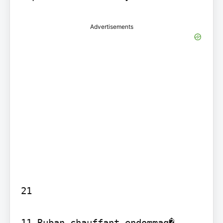
Advertisements
21

11 Ruban chauffant endommag� 
