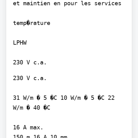
et maintien en pour les services

temp�rature

LPHW

230 V c.a.

31 W/m � 5 �C 10 W/m � 5 �C 22 
W/m � 40 �C

16 A max.

150 m 16 A 10 mm
