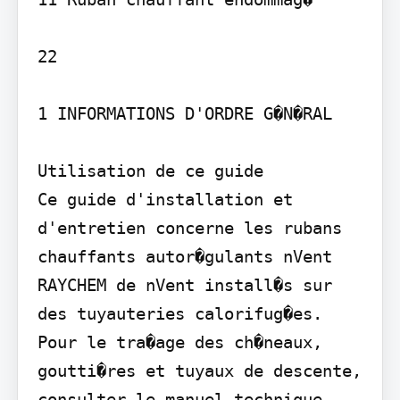
22

1 INFORMATIONS D'ORDRE G�N�RAL

Utilisation de ce guide

Ce guide d'installation et 
d'entretien concerne les rubans 
chauffants autor�gulants nVent 
RAYCHEM de nVent install�s sur 
des tuyauteries calorifug�es. 
Pour le tra�age des ch�neaux, 
goutti�res et tuyaux de descente, 
consulter le manuel technique. 