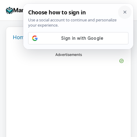
Skip
☰
Manuals+
to
To
content
na
Home
›
Advertisements