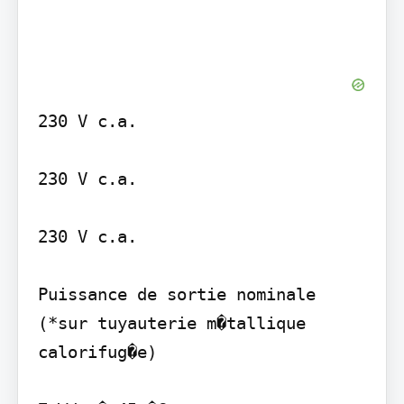
230 V c.a.

230 V c.a.

230 V c.a.

Puissance de sortie nominale 
(*sur tuyauterie m�tallique 
calorifug�e)
