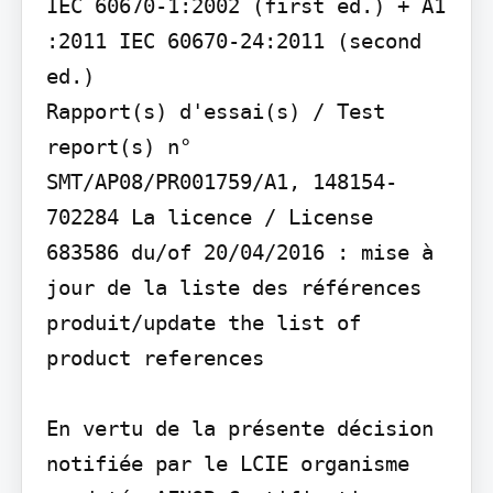
IEC 60670-1:2002 (first ed.) + A1 
:2011 IEC 60670-24:2011 (second 
ed.)

Rapport(s) d'essai(s) / Test 
report(s) n° 
SMT/AP08/PR001759/A1, 148154-
702284 La licence / License 
683586 du/of 20/04/2016 : mise à 
jour de la liste des références 
produit/update the list of 
product references

En vertu de la présente décision 
notifiée par le LCIE organisme 