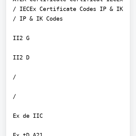
/ IECEx Certificate Codes IP & IK 
/ IP & IK Codes

II2 G

II2 D

/

/

Ex de IIC
