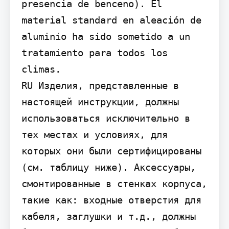
presencia de benceno). El 
material standard en aleación de 
aluminio ha sido sometido a un 
tratamiento para todos los 
climas.

RU Изделия, представленные в 
настоящей инструкции, должны 
использоваться исключительно в 
тех местах и условиях, для 
которых они были сертифицированы 
(см. таблицу ниже). Аксессуары, 
смонтированные в стенках корпуса, 
такие как: входные отверстия для 
кабеля, заглушки и т.д., должны 