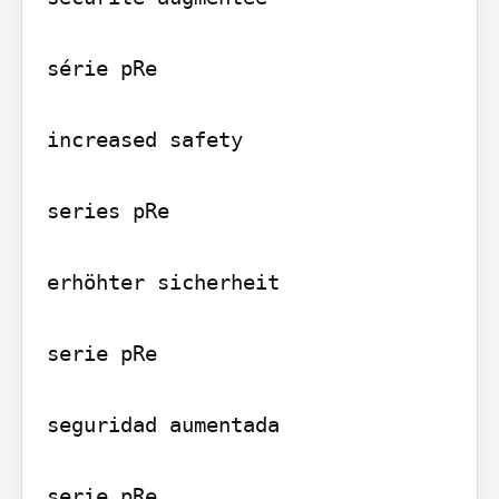
série pRe

increased safety

series pRe

erhöhter sicherheit

serie pRe

seguridad aumentada

serie pRe
