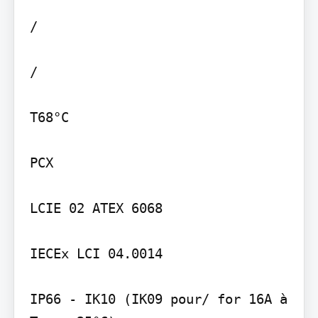
/

/

T68°C

PCX

LCIE 02 ATEX 6068

IECEx LCI 04.0014

IP66 - IK10 (IK09 pour/ for 16A à 