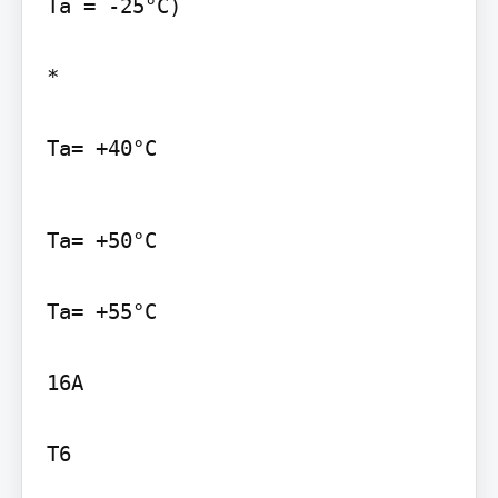
Ta = -25°C)

*

Ta= +40°C
Ta= +50°C

Ta= +55°C

16A

T6
