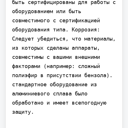
быть сертифицированы для работы с 
оборудованием или быть 
совместимого с сертификацией 
оборудования типа. Кoppoзия: 
Следует убедиться, что материалы, 
из которых сделаны аппараты, 
совместимы с вашими внешними 
факторами (например: сложный 
полиэфир в присутствии бензола). 
стандартное оборудование из 
алюминиевого сплава было 
обработано и имеет всепогодную 
защиту.