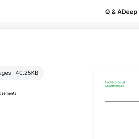
Q & A
Deep
 pages · 40.25KB
tisements