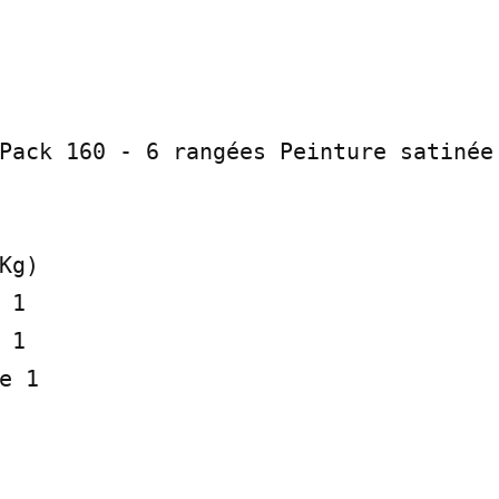
Pack 160 - 6 rangées Peinture satinée 
Kg)

1

1

e 1
