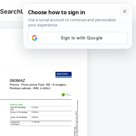
 Search
Upload
🔍
Search
for: