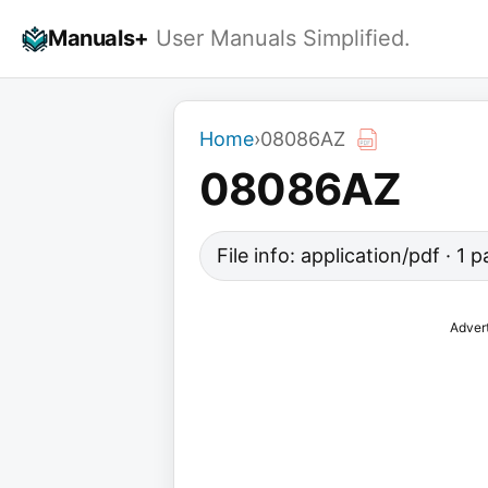
Skip
Manuals+
User Manuals Simplified.
to
content
Home
›
08086AZ
08086AZ
File info: application/pdf · 1
Adver