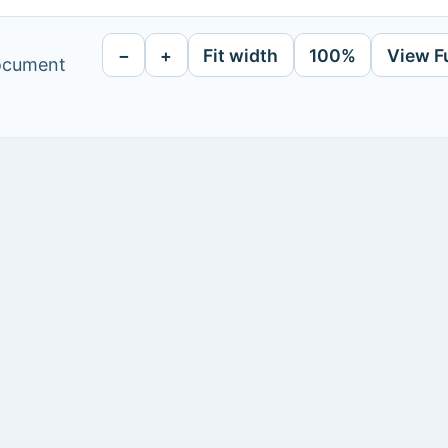
−
+
Fit width
100%
View F
document