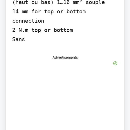
(haut ou bas) 1…16 mm² souple

14 mm for top or bottom 
connection

2 N.m top or bottom

Sans
Advertisements