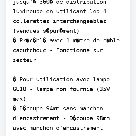
jusqu'� 360� de distribution 
lumineuse en utilisant les 4 
collerettes interchangeables 
(vendues s�par�ment)

� Pr�c�bl� avec 1 m�tre de c�ble 
caoutchouc - Fonctionne sur 
secteur

� Pour utilisation avec lampe 
GU10 - lampe non fournie (35W 
max)

� D�coupe 94mm sans manchon 
d'encastrement - D�coupe 98mm 
avec manchon d'encastrement
