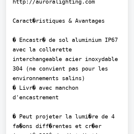
http://auroralighting.com

Caract�ristiques & Avantages

� Encastr� de sol aluminium IP67 
avec la collerette 
interchangeable acier inoxydable 
304 (ne convient pas pour les 
environnements salins)

� Livr� avec manchon 
d'encastrement

� Peut projeter la lumi�re de 4 
fa�ons diff�rentes et cr�er 