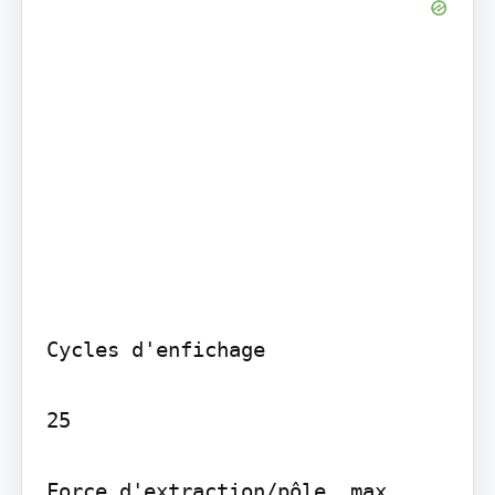
Cycles d'enfichage

25

Force d'extraction/pôle, max.
