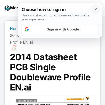
Skip
☰
Manuals+
to
To
content
na
Home
›
2014 Datasheet PCB Single Doublewave
Profile EN.ai
2014 Datasheet
PCB Single
Doublewave Profile
EN.ai