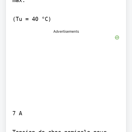
max.

Advertisements
7 A
