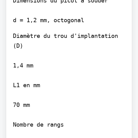
Dimensions du picot à souder

Diamètre du trou d'implantation 
(D)

1,4 mm

L1 en mm

70 mm

Nombre de rangs
