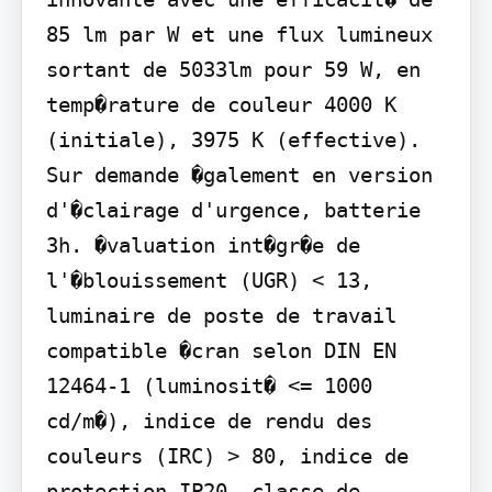
85 lm par W et une flux lumineux 
sortant de 5033lm pour 59 W, en 
temp�rature de couleur 4000 K 
(initiale), 3975 K (effective). 
Sur demande �galement en version 
d'�clairage d'urgence, batterie 
3h. �valuation int�gr�e de 
l'�blouissement (UGR) < 13, 
luminaire de poste de travail 
compatible �cran selon DIN EN 
12464-1 (luminosit� <= 1000 
cd/m�), indice de rendu des 
couleurs (IRC) > 80, indice de 
protection IP20, classe de 