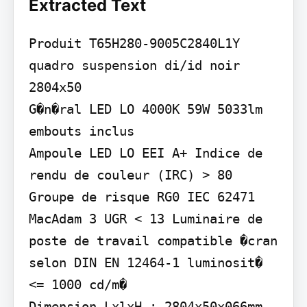
Extracted Text
Produit T65H280-9005C2840L1Y 
quadro suspension di/id noir 
2804x50

G�n�ral LED LO 4000K 59W 5033lm 
embouts inclus

Ampoule LED LO EEI A+ Indice de 
rendu de couleur (IRC) > 80 
Groupe de risque RG0 IEC 62471 
MacAdam 3 UGR < 13 Luminaire de 
poste de travail compatible �cran 
selon DIN EN 12464-1 luminosit� 
<= 1000 cd/m�

Dimension LxlxH : 2804x50x066mm
