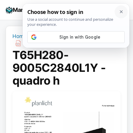
Skip
☰
Manuals+
to
To
content
na
Home
›
T65H280-9005C2840L1Y - quadro h
T65H280-
9005C2840L1Y -
quadro h