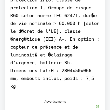
protection I, Groupe de risque 
RG0 selon norme IEC 62471, dur�e 
de vie nominale > 60.000 h [selon 
le d�cret de l'UE], classe 
�nerg�tique (EEI) A+. En option : 
capteur de pr�sence et de 
luminosit� et �clairage 
d'urgence, batterie 3h. 
Dimensions LxlxH : 2804x50x066 
mm, embouts inclus, poids : 7,5 
kg
Advertisements