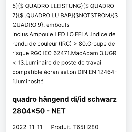
5}{$ QUADRO LLEISTUNG}{$ QUADRO
7}{$ .QUADRO LU BAP}{$NOTSTROM}{$
QUADRO 9}. embouts
inclus.Ampoule.LED LO.EEI A .Indice de
rendu de couleur (IRC) > 80.Groupe de
risque RG0 IEC 62471.MacAdam 3.UGR
< 13.Luminaire de poste de travail
compatible écran sel.on DIN EN 12464-
1.luminosité
quadro hängend di/id schwarz
2804x50 - NET
2022-11-11 — Produit. T65H280-