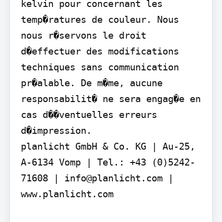
kelvin pour concernant les 
temp�ratures de couleur. Nous 
nous r�servons le droit 
d�effectuer des modifications 
techniques sans communication 
pr�alable. De m�me, aucune 
responsabilit� ne sera engag�e en 
cas d��ventuelles erreurs 
d�impression.

planlicht GmbH & Co. KG | Au-25, 
A-6134 Vomp | Tel.: +43 (0)5242-
71608 | info@planlicht.com | 
www.planlicht.com
