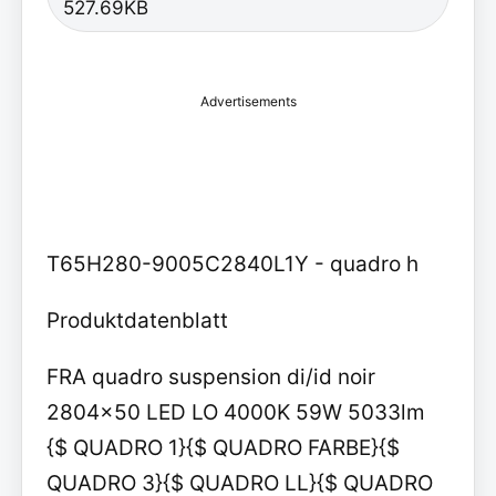
527.69KB
Advertisements
T65H280-9005C2840L1Y - quadro h
Produktdatenblatt
FRA quadro suspension di/id noir
2804x50 LED LO 4000K 59W 5033lm
{$ QUADRO 1}{$ QUADRO FARBE}{$
QUADRO 3}{$ QUADRO LL}{$ QUADRO