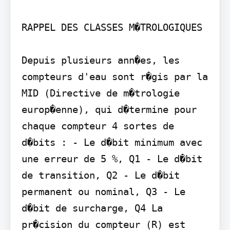
RAPPEL DES CLASSES M�TROLOGIQUES

Depuis plusieurs ann�es, les 
compteurs d'eau sont r�gis par la 
MID (Directive de m�trologie 
europ�enne), qui d�termine pour 
chaque compteur 4 sortes de 
d�bits : - Le d�bit minimum avec 
une erreur de 5 %, Q1 - Le d�bit 
de transition, Q2 - Le d�bit 
permanent ou nominal, Q3 - Le 
d�bit de surcharge, Q4 La 
pr�cision du compteur (R) est 