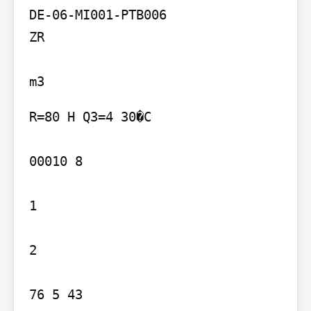
DE-06-MI001-PTB006

ZR

m3
R=80 H Q3=4 30�C

00010 8

1

2

76 5 43
