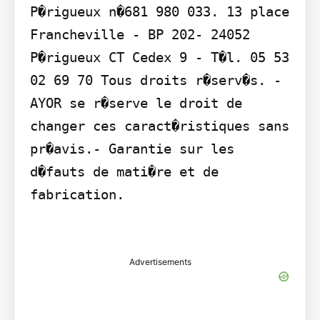
P�rigueux n�681 980 033. 13 place 
Francheville - BP 202- 24052 
P�rigueux CT Cedex 9 - T�l. 05 53 
02 69 70 Tous droits r�serv�s. - 
AYOR se r�serve le droit de 
changer ces caract�ristiques sans 
pr�avis.- Garantie sur les 
d�fauts de mati�re et de 
fabrication.

Advertisements