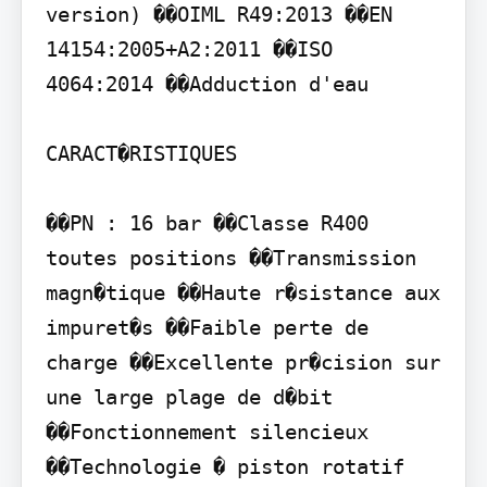
version) ��OIML R49:2013 ��EN 
14154:2005+A2:2011 ��ISO 
4064:2014 ��Adduction d'eau

CARACT�RISTIQUES

��PN : 16 bar ��Classe R400 
toutes positions ��Transmission 
magn�tique ��Haute r�sistance aux 
impuret�s ��Faible perte de 
charge ��Excellente pr�cision sur 
une large plage de d�bit 
��Fonctionnement silencieux 
��Technologie � piston rotatif 