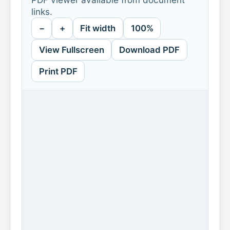
links.
−
+
Fit width
100%
View Fullscreen
Download PDF
Print PDF