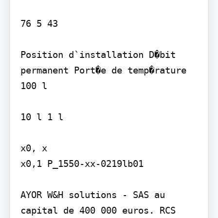
76 5 43

Position d`installation D�bit 
permanent Port�e de temp�rature

100 l

10 l 1 l

x0, x

x0,1 P_1550-xx-0219lb01

AYOR W&H solutions - SAS au 
capital de 400 000 euros. RCS 