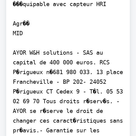
���quipable avec capteur HRI

Agr��

MID

AYOR W&H solutions - SAS au 
capital de 400 000 euros. RCS 
P�rigueux n�681 980 033. 13 place 
Francheville - BP 202- 24052 
P�rigueux CT Cedex 9 - T�l. 05 53 
02 69 70 Tous droits r�serv�s. - 
AYOR se r�serve le droit de 
changer ces caract�ristiques sans 
pr�avis.- Garantie sur les 