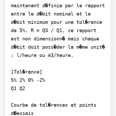
maintenant d�finie par le rapport 
entre le d�bit nominal et le 
d�bit minimum pour une tol�rance 
de 5%. R = Q3 / Q1, ce rapport 
est non dimensionn� mais chaque 
d�bit doit poss�der la m�me unit� 
: l/heure ou m3/heure.

[Tol�rance]

5% 2% 0% -2%

Q1 Q2

Courbe de tol�rances et points 
d�essais
