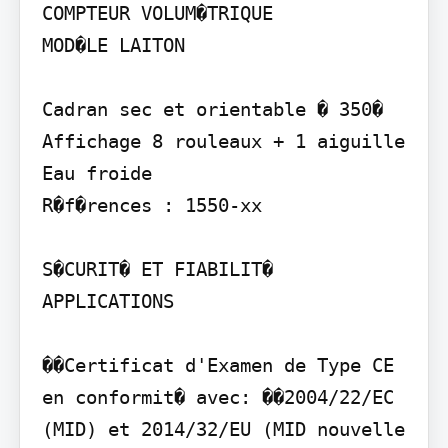
COMPTEUR VOLUM�TRIQUE

MOD�LE LAITON

Cadran sec et orientable � 350� 
Affichage 8 rouleaux + 1 aiguille 
Eau froide

R�f�rences : 1550-xx

S�CURIT� ET FIABILIT�

APPLICATIONS

��Certificat d'Examen de Type CE 
en conformit� avec: ��2004/22/EC 
(MID) et 2014/32/EU (MID nouvelle 