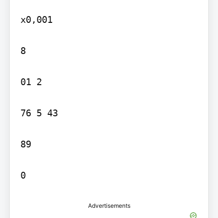
x0,001

8

01 2

76 5 43

89

0
Advertisements