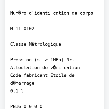
Num�ro d`identi cation de corps

M 11 0102

Classe M�trologique

Pression (si > 1MPa) Nr. 
Attestation de v�ri cation

Code fabricant Etoile de 
d�marrage

0,1 l

PN16 0 0 0 0
