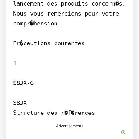
lancement des produits concern�s. 
Nous vous remercions pour votre 
compr�hension.

Pr�cautions courantes

1

S8JX-G

S8JX

Structure des r�f�rences
Advertisements