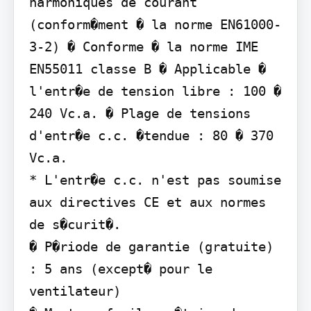
harmoniques de courant

(conform�ment � la norme EN61000-
3-2) � Conforme � la norme IME 
EN55011 classe B � Applicable � 
l'entr�e de tension libre : 100 � 
240 Vc.a. � Plage de tensions 
d'entr�e c.c. �tendue : 80 � 370 
Vc.a.

* L'entr�e c.c. n'est pas soumise 
aux directives CE et aux normes 
de s�curit�.

� P�riode de garantie (gratuite) 
: 5 ans (except� pour le 
ventilateur)
