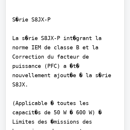
S�rie S8JX-P

La s�rie S8JX-P int�grant la 
norme IEM de classe B et la 
Correction du facteur de 
puissance (PFC) a �t� 
nouvellement ajout�e � la s�rie 
S8JX.

(Applicable � toutes les 
capacit�s de 50 W � 600 W) � 
Limites des �missions des 