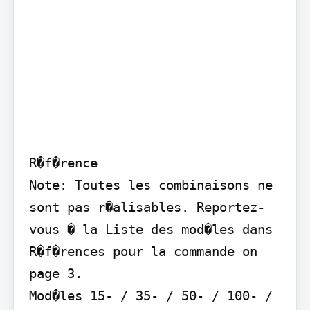
R�f�rence

Note: Toutes les combinaisons ne 
sont pas r�alisables. Reportez-
vous � la Liste des mod�les dans 
R�f�rences pour la commande on 
page 3.

Mod�les 15- / 35- / 50- / 100- / 