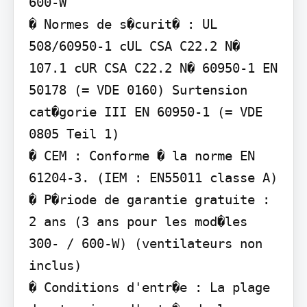
600-W

� Normes de s�curit� : UL 
508/60950-1 cUL CSA C22.2 N� 
107.1 cUR CSA C22.2 N� 60950-1 EN 
50178 (= VDE 0160) Surtension 
cat�gorie III EN 60950-1 (= VDE 
0805 Teil 1)

� CEM : Conforme � la norme EN 
61204-3. (IEM : EN55011 classe A)

� P�riode de garantie gratuite : 
2 ans (3 ans pour les mod�les 
300- / 600-W) (ventilateurs non 
inclus)

� Conditions d'entr�e : La plage 