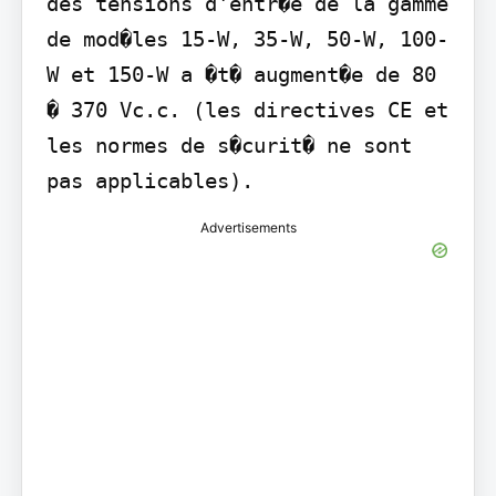
des tensions d'entr�e de la gamme 
de mod�les 15-W, 35-W, 50-W, 100-
W et 150-W a �t� augment�e de 80 
� 370 Vc.c. (les directives CE et 
les normes de s�curit� ne sont 
pas applicables).
Advertisements