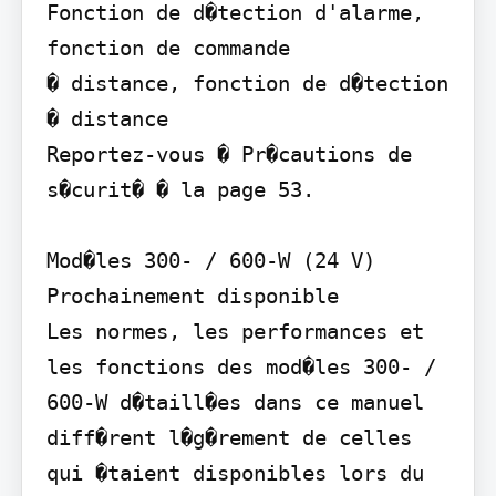
Fonction de d�tection d'alarme, 
fonction de commande

� distance, fonction de d�tection 
� distance

Reportez-vous � Pr�cautions de 
s�curit� � la page 53.

Mod�les 300- / 600-W (24 V)

Prochainement disponible

Les normes, les performances et 
les fonctions des mod�les 300- / 
600-W d�taill�es dans ce manuel 
diff�rent l�g�rement de celles 
qui �taient disponibles lors du 