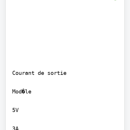
Courant de sortie

Mod�le

5V

3A
