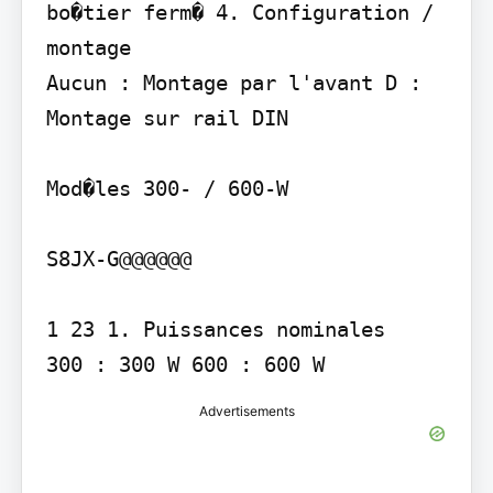
bo�tier ferm� 4. Configuration / 
montage

Aucun : Montage par l'avant D : 
Montage sur rail DIN

Mod�les 300- / 600-W

S8JX-G@@@@@@

1 23 1. Puissances nominales

Advertisements