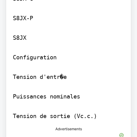
S8JX-P

S8JX

Configuration

Tension d'entr�e

Puissances nominales

Advertisements