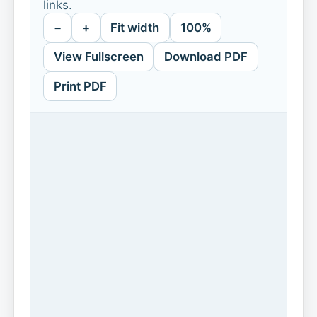
links.
−
+
Fit width
100%
View Fullscreen
Download PDF
Print PDF