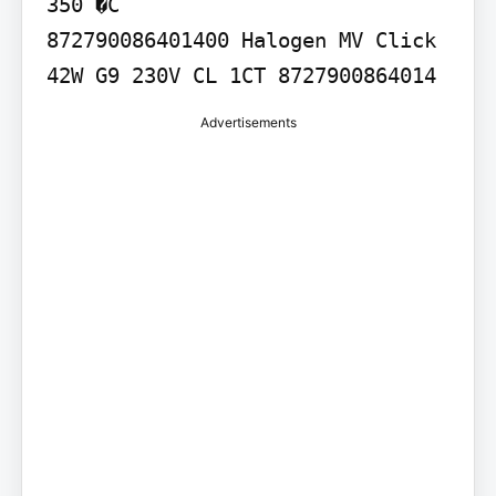
350 �C

872790086401400 Halogen MV Click 
42W G9 230V CL 1CT 8727900864014
Advertisements