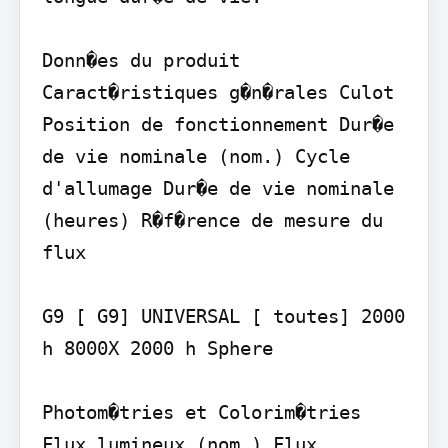
Donn�es du produit

Caract�ristiques g�n�rales Culot 
Position de fonctionnement Dur�e 
de vie nominale (nom.) Cycle 
d'allumage Dur�e de vie nominale 
(heures) R�f�rence de mesure du 
flux

G9 [ G9] UNIVERSAL [ toutes] 2000 
h 8000X 2000 h Sphere

Photom�tries et Colorim�tries 
Flux lumineux (nom.) Flux 