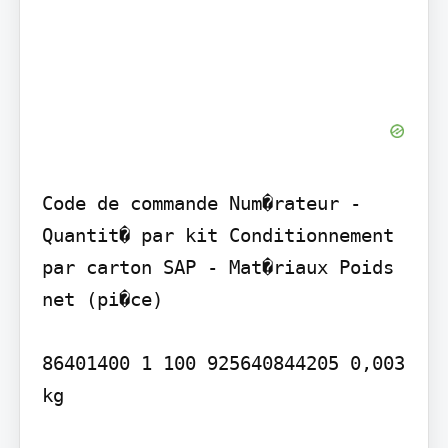
Code de commande Num�rateur - 
Quantit� par kit Conditionnement 
par carton SAP - Mat�riaux Poids 
net (pi�ce)

86401400 1 100 925640844205 0,003 
kg
