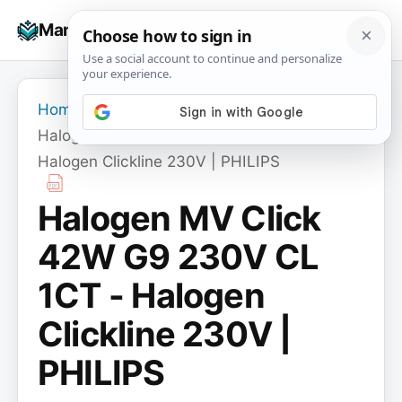
Skip
☰
Manuals+
to
To
content
na
Home
›
Halogen MV Click 42W G9 230V CL 1CT -
Halogen Clickline 230V | PHILIPS
Halogen MV Click
42W G9 230V CL
1CT - Halogen
Clickline 230V |
PHILIPS