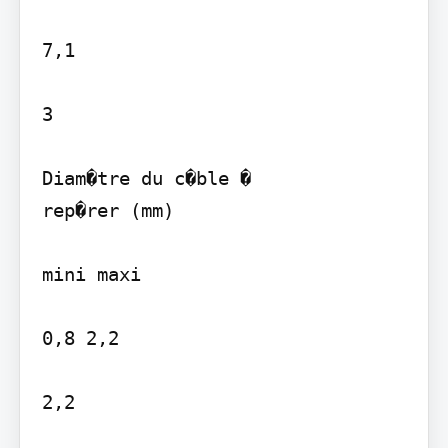
7,1

3

Diam�tre du c�ble �

rep�rer (mm)

mini maxi

0,8 2,2

2,2
