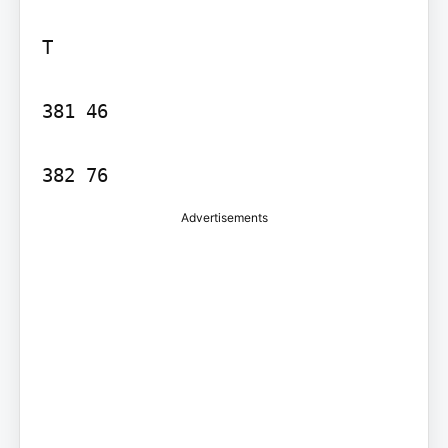
T

381 46

Advertisements