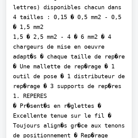
lettres) disponibles chacun dans 
4 tailles : 0,15 � 0,5 mm2 - 0,5 
� 1,5 mm2

1,5 � 2,5 mm2 - 4 � 6 mm2 � 4 
chargeurs de mise en oeuvre 
adapt�s � chaque taille de rep�re 
� Une mallette de rep�rage � 1 
outil de pose � 1 distributeur de 
rep�rage � 3 supports de rep�res

1. REPERES

� Pr�sent�s en r�glettes � 
Excellente tenue sur le fil � 
Toujours align�s gr�ce aux tenons 
de positionnement � Rep�rage 