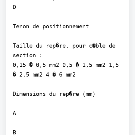
D

Tenon de positionnement

Taille du rep�re, pour c�ble de 
section :

0,15 � 0,5 mm2 0,5 � 1,5 mm2 1,5 
� 2,5 mm2 4 � 6 mm2

Dimensions du rep�re (mm)

A

B
