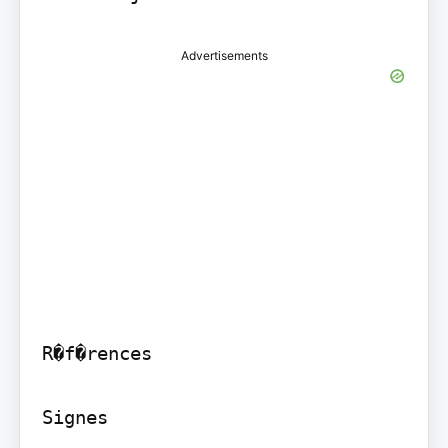
Advertisements
R�f�rences

Signes
