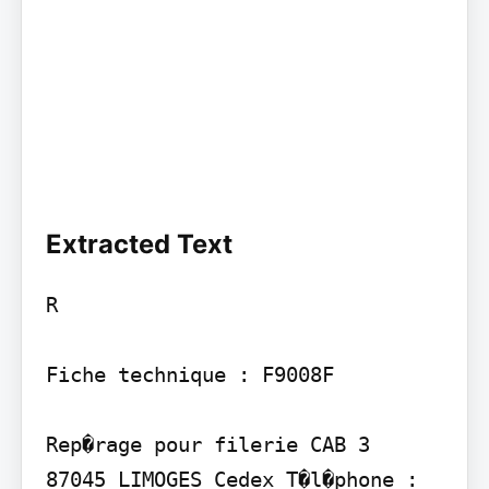
Extracted Text
R

Fiche technique : F9008F

Rep�rage pour filerie CAB 3

87045 LIMOGES Cedex T�l�phone : 