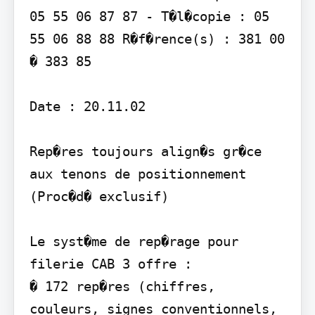
05 55 06 87 87 - T�l�copie : 05 
55 06 88 88 R�f�rence(s) : 381 00 
� 383 85

Date : 20.11.02

Rep�res toujours align�s gr�ce 
aux tenons de positionnement 
(Proc�d� exclusif)

Le syst�me de rep�rage pour 
filerie CAB 3 offre :

� 172 rep�res (chiffres, 
couleurs, signes conventionnels, 