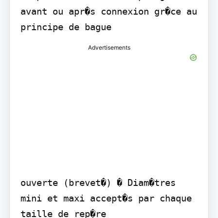
avant ou apr�s connexion gr�ce au 
principe de bague
Advertisements
ouverte (brevet�) � Diam�tres 
mini et maxi accept�s par chaque 
taille de rep�re
