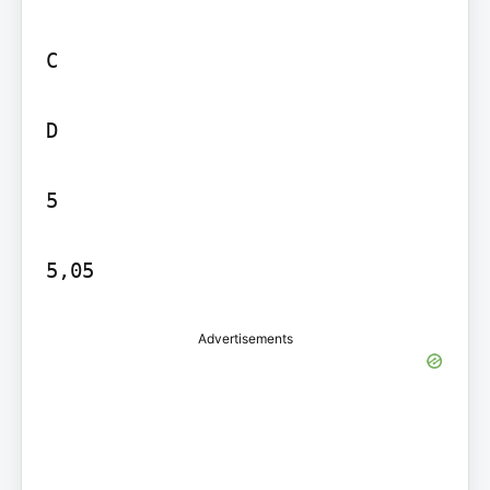
C

D

5

5,05
Advertisements