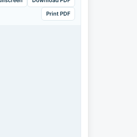
ullscreen
Download PDF
Print PDF