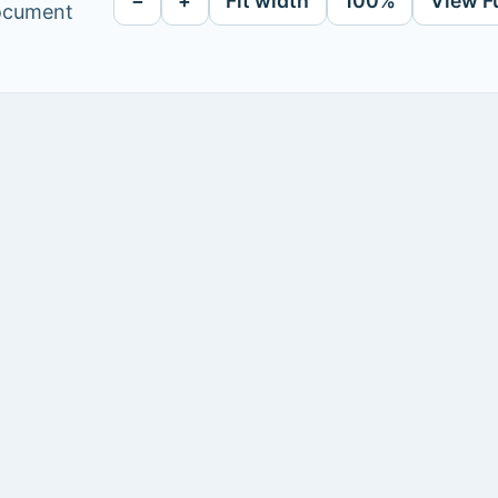
−
+
Fit width
100%
View F
document