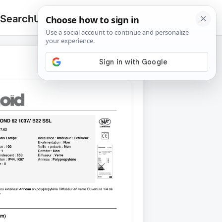
 Search
Upload
🔍
Search
for: