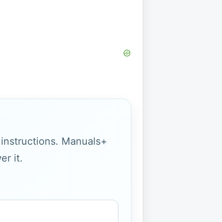
g instructions. Manuals+
r it.