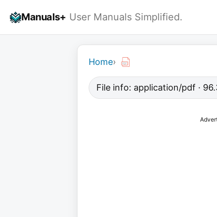
Skip
Manuals+
User Manuals Simplified.
to
content
Home
›
File info: application/pdf · 9
Adver