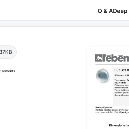
Q & A
Deep
6.37KB
tisements