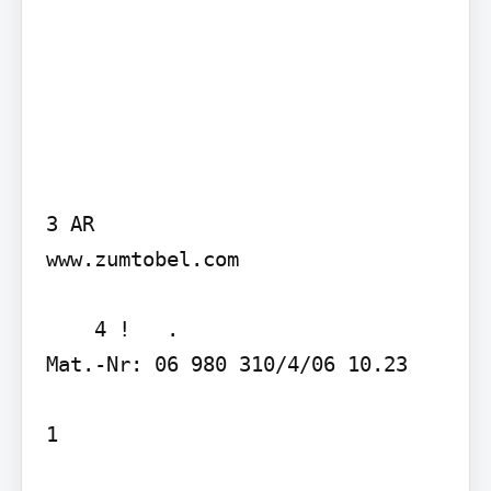
3 AR

www.zumtobel.com

    4 !   . 

Mat.-Nr: 06 980 310/4/06 10.23

1
