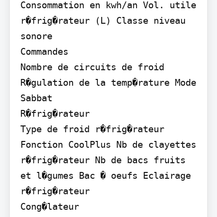
Consommation en kwh/an Vol. utile 
r�frig�rateur (L) Classe niveau 
sonore

Commandes

Nombre de circuits de froid 
R�gulation de la temp�rature Mode 
Sabbat

R�frig�rateur

Type de froid r�frig�rateur 
Fonction CoolPlus Nb de clayettes 
r�frig�rateur Nb de bacs fruits 
et l�gumes Bac � oeufs Eclairage 
r�frig�rateur

Cong�lateur
