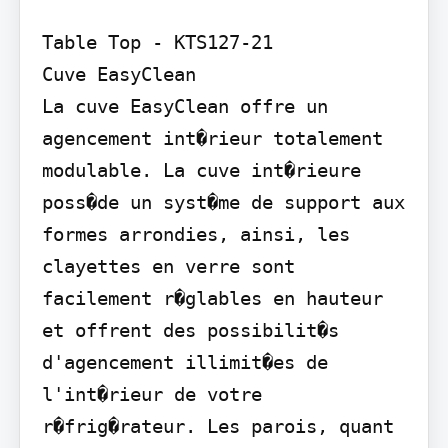
Table Top - KTS127-21

Cuve EasyClean

La cuve EasyClean offre un 
agencement int�rieur totalement 
modulable. La cuve int�rieure 
poss�de un syst�me de support aux 
formes arrondies, ainsi, les 
clayettes en verre sont 
facilement r�glables en hauteur 
et offrent des possibilit�s 
d'agencement illimit�es de 
l'int�rieur de votre 
r�frig�rateur. Les parois, quant 