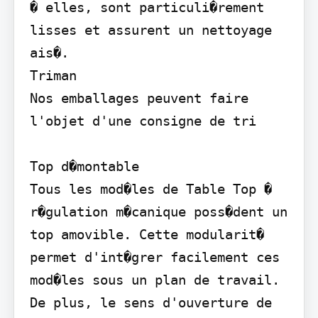
� elles, sont particuli�rement 
lisses et assurent un nettoyage 
ais�.

Triman

Nos emballages peuvent faire 
l'objet d'une consigne de tri

Top d�montable

Tous les mod�les de Table Top � 
r�gulation m�canique poss�dent un 
top amovible. Cette modularit� 
permet d'int�grer facilement ces 
mod�les sous un plan de travail. 
De plus, le sens d'ouverture de 