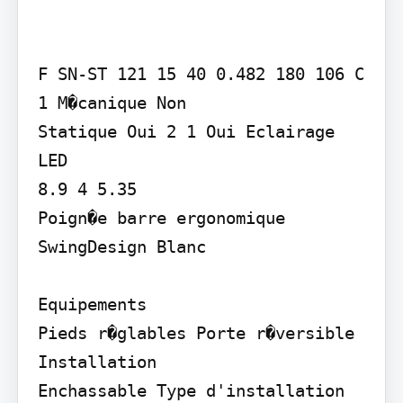
F SN-ST 121 15 40 0.482 180 106 C

1 M�canique Non

Statique Oui 2 1 Oui Eclairage 
LED

8.9 4 5.35

Poign�e barre ergonomique 
SwingDesign Blanc

Equipements

Pieds r�glables Porte r�versible

Installation

Enchassable Type d'installation
