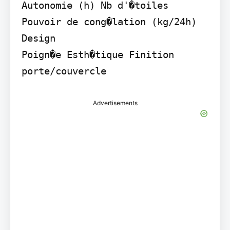
Autonomie (h) Nb d'�toiles 
Pouvoir de cong�lation (kg/24h)

Design

Poign�e Esth�tique Finition 
porte/couvercle
Advertisements