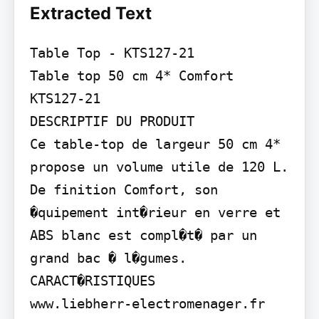
Extracted Text
Table Top - KTS127-21

Table top 50 cm 4* Comfort

KTS127-21

DESCRIPTIF DU PRODUIT

Ce table-top de largeur 50 cm 4* 
propose un volume utile de 120 L. 
De finition Comfort, son 
�quipement int�rieur en verre et 
ABS blanc est compl�t� par un 
grand bac � l�gumes.

CARACT�RISTIQUES

www.liebherr-electromenager.fr
