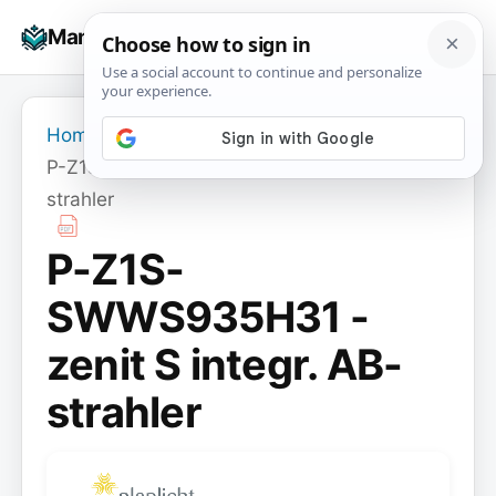
Skip
☰
Manuals+
to
To
content
na
Home
›
P-Z1S-SWWS935H31 - zenit S integr. AB-
strahler
P-Z1S-
SWWS935H31 -
zenit S integr. AB-
strahler