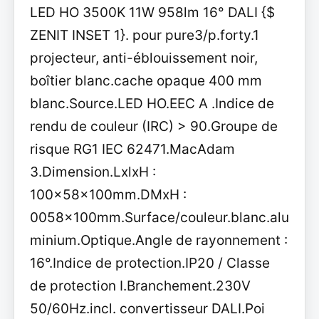
LED HO 3500K 11W 958lm 16° DALI {$
ZENIT INSET 1}. pour pure3/p.forty.1
projecteur, anti-éblouissement noir,
boîtier blanc.cache opaque 400 mm
blanc.Source.LED HO.EEC A .Indice de
rendu de couleur (IRC) > 90.Groupe de
risque RG1 IEC 62471.MacAdam
3.Dimension.LxlxH :
100x58x100mm.DMxH :
0058x100mm.Surface/couleur.blanc.alu
minium.Optique.Angle de rayonnement :
16°.Indice de protection.IP20 / Classe
de protection I.Branchement.230V
50/60Hz.incl. convertisseur DALI.Poi