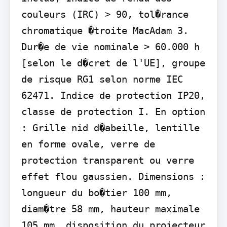
couleurs (IRC) > 90, tol�rance 
chromatique �troite MacAdam 3. 
Dur�e de vie nominale > 60.000 h 
[selon le d�cret de l'UE], groupe 
de risque RG1 selon norme IEC 
62471. Indice de protection IP20, 
classe de protection I. En option 
: Grille nid d�abeille, lentille 
en forme ovale, verre de 
protection transparent ou verre 
effet flou gaussien. Dimensions : 
longueur du bo�tier 100 mm, 
diam�tre 58 mm, hauteur maximale 
105 mm, disposition du projecteur 