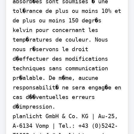
absorb�es sont soumises � une 
tol�rance de plus ou moins 10% et 
de plus ou moins 150 degr�s 
kelvin pour concernant les 
temp�ratures de couleur. Nous 
nous r�servons le droit 
d�effectuer des modifications 
techniques sans communication 
pr�alable. De m�me, aucune 
responsabilit� ne sera engag�e en 
cas d��ventuelles erreurs 
d�impression.

planlicht GmbH & Co. KG | Au-25, 
A-6134 Vomp | Tel.: +43 (0)5242-