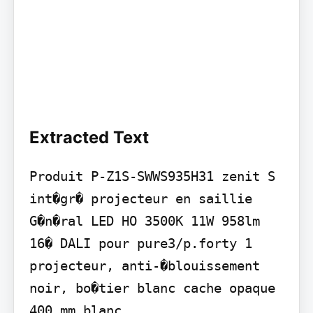
Extracted Text
Produit P-Z1S-SWWS935H31 zenit S 
int�gr� projecteur en saillie

G�n�ral LED HO 3500K 11W 958lm 
16� DALI pour pure3/p.forty 1 
projecteur, anti-�blouissement 
noir, bo�tier blanc cache opaque 
400 mm blanc
