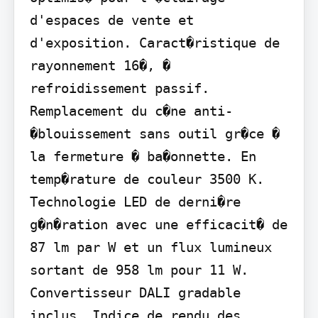
d'espaces de vente et 
d'exposition. Caract�ristique de 
rayonnement 16�, � 
refroidissement passif. 
Remplacement du c�ne anti-
�blouissement sans outil gr�ce � 
la fermeture � ba�onnette. En 
temp�rature de couleur 3500 K. 
Technologie LED de derni�re 
g�n�ration avec une efficacit� de 
87 lm par W et un flux lumineux 
sortant de 958 lm pour 11 W. 
Convertisseur DALI gradable 
inclus, Indice de rendu des 