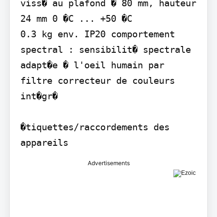
viss� au plafond � 80 mm, hauteur 
24 mm 0 �C ... +50 �C

0.3 kg env. IP20 comportement 
spectral : sensibilit� spectrale 
adapt�e � l'oeil humain par 
filtre correcteur de couleurs 
int�gr�

�tiquettes/raccordements des 
appareils
Advertisements