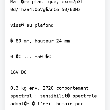
Mati�re plastique, exem2p3t 
0d/'h2a4l0oVg�AnCe 50/60Hz

viss� au plafond

� 80 mm, hauteur 24 mm

0 �C ... +50 �C

16V DC

0.3 kg env. IP20 comportement 
spectral : sensibilit� spectrale 
adapt�e � l'oeil humain par 