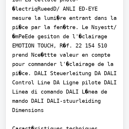
�lectriqRueedD/ ANLI ED-EYE 
mesure la lumi�re entrant dans la 
pi�ce par la fen�tre. Le Nsyestt/
�mPeEde gesiton de l'�clairage 
EMOTION TOUCH, R�f. 22 154 510 
prend Nce�ttte valeur en compte 
pour commander l'�clairage de la 
pi�ce. DALI Steuerleitung DA DALI 
Control Line DA Ligne pilote DALI 
Linea di comando DALI L�nea de 
mando DALI DALI-stuurleiding

Dimensions

Caract�ristiques techniques
