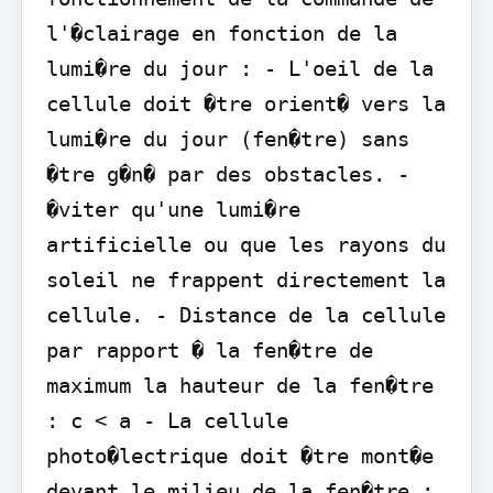
l'�clairage en fonction de la 
lumi�re du jour : - L'oeil de la 
cellule doit �tre orient� vers la 
lumi�re du jour (fen�tre) sans 
�tre g�n� par des obstacles. - 
�viter qu'une lumi�re 
artificielle ou que les rayons du 
soleil ne frappent directement la 
cellule. - Distance de la cellule 
par rapport � la fen�tre de 
maximum la hauteur de la fen�tre 
: c < a - La cellule 
photo�lectrique doit �tre mont�e 
devant le milieu de la fen�tre ; 