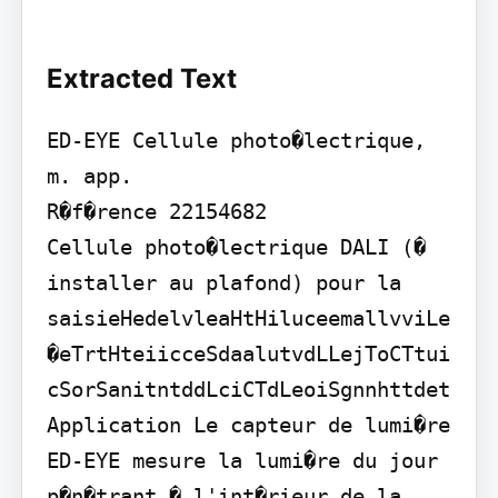
Extracted Text
ED-EYE Cellule photo�lectrique, 
m. app.

R�f�rence 22154682

Cellule photo�lectrique DALI (� 
installer au plafond) pour la 
saisieHedelvleaHtHiluceemallvviLe
�eTrtHteiicceSdaalutvdLLejToCTtui
cSorSanitntddLciCTdLeoiSgnnhttdet

Application Le capteur de lumi�re 
ED-EYE mesure la lumi�re du jour 
p�n�trant � l'int�rieur de la 