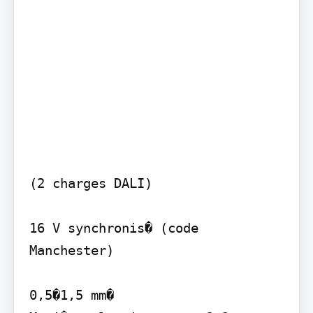
(2 charges DALI)

16 V synchronis� (code 
Manchester)

0,5�1,5 mm�
