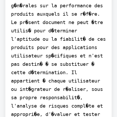
g�n�rales sur la performance des 
produits auxquels il se r�f�re. 
Le pr�sent document ne peut �tre 
utilis� pour d�terminer 
l'aptitude ou la fiabilit� de ces 
produits pour des applications 
utilisateur sp�cifiques et n'est 
pas destin� � se substituer � 
cette d�termination. Il 
appartient � chaque utilisateur 
ou int�grateur de r�aliser, sous 
sa propre responsabilit�, 
l'analyse de risques compl�te et 
appropri�e, d'�valuer et tester 