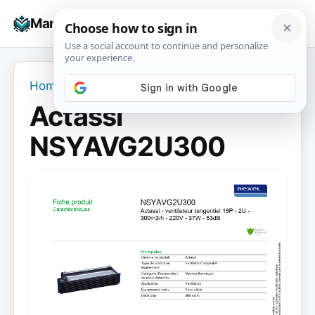
Skip
☰
Manuals+
to
To
content
na
Home
›
Actassi NSYAVG2U300
Actassi
NSYAVG2U300