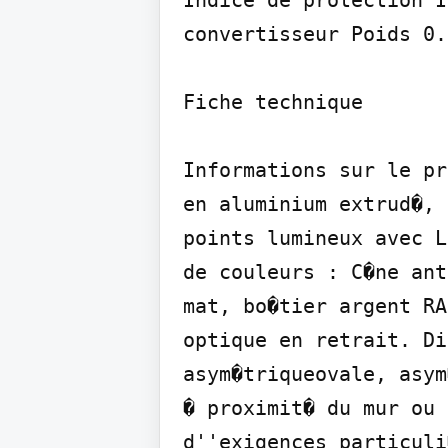
Indice de protection I
convertisseur Poids 0.
Fiche technique

Informations sur le pr
en aluminium extrud�, 
points lumineux avec L
de couleurs : C�ne ant
mat, bo�tier argent RA
optique en retrait. Di
asym�triqueovale, asym
� proximit� du mur ou 
d''exigences particuli