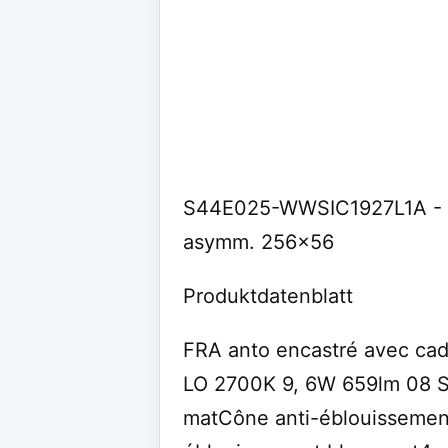
S44E025-WWSIC1927L1A - an
asymm. 256x56
Produktdatenblatt
FRA anto encastré avec ca
LO 2700K 9, 6W 659lm 08 S
matCône anti-éblouissement