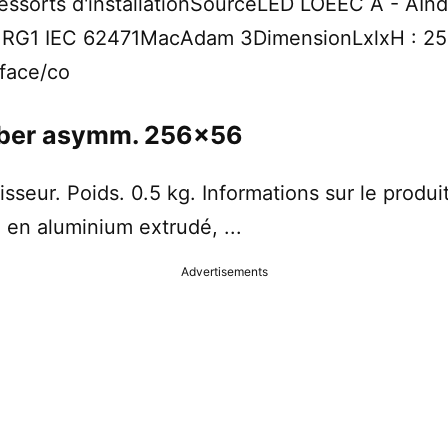
essorts d'installationSourceLED LOEEC A - AInd
ue RG1 IEC 62471MacAdam 3DimensionLxlxH :
face/co
ilber asymm. 256x56
sseur. Poids. 0.5 kg. Informations sur le produ
 en aluminium extrudé, ...
Advertisements