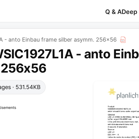
Q & A
Deep
- anto Einbau frame silber asymm. 256x56
C1927L1A - anto Einb
. 256x56
 pages · 531.54KB
tisements