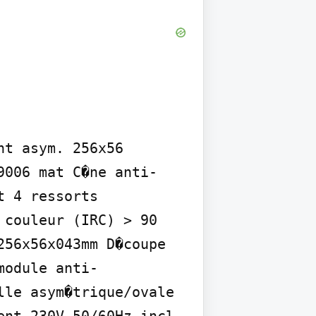
t asym. 256x56

9006 mat C�ne anti-
 4 ressorts 
couleur (IRC) > 90 
56x56x043mm D�coupe 
module anti-
le asym�trique/ovale 