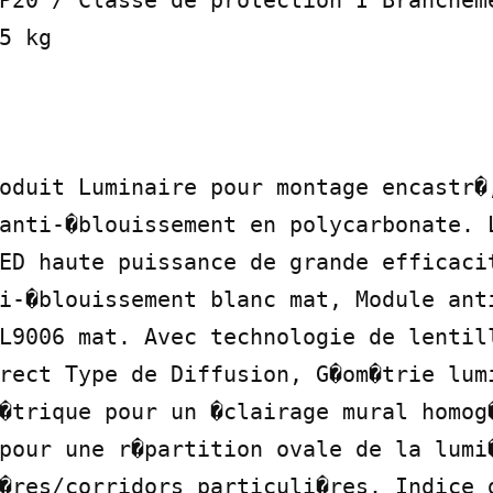
P20 / Classe de protection I Brancheme
5 kg

oduit Luminaire pour montage encastr�,
anti-�blouissement en polycarbonate. L
ED haute puissance de grande efficacit
i-�blouissement blanc mat, Module anti
L9006 mat. Avec technologie de lentill
rect Type de Diffusion, G�om�trie lumi
�trique pour un �clairage mural homog�
pour une r�partition ovale de la lumi�
�res/corridors particuli�res. Indice d