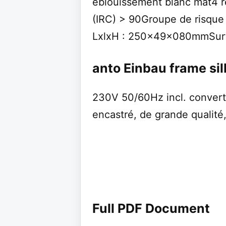
éblouissement blanc mat4 r
(IRC) > 90Groupe de risq
LxlxH : 250x49x080mmSur
anto Einbau frame s
230V 50/60Hz incl. converti
encastré, de grande qualité,
Full PDF Document