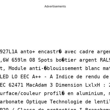
Advertisements
927L1A anto+ encastr� avec cadre argen
,6W 659lm 08 Spots bo�tier argent RAL
t, Module anti-�blouissement blanc mat
LED LO EEC A++ - A Indice de rendu de 
EC 62471 MacAdam 3 Dimension LxlxH : 2
urface/couleur profil� en aluminium, 
arbonate Optique Technologie de lentil