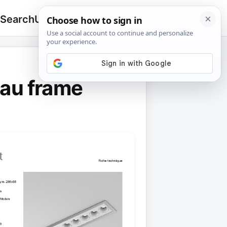
 Search
Upload
🔍
Search
for:
au frame