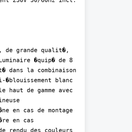
nt 230V 50/60Hz incl. 
 de grande qualit�, 
uminaire �quip� de 8 
� dans la combinaison 
-�blouissement blanc 
e haut de gamme avec 
neuse 
ne en cas de montage 
re en cas 
e rendu des couleurs 