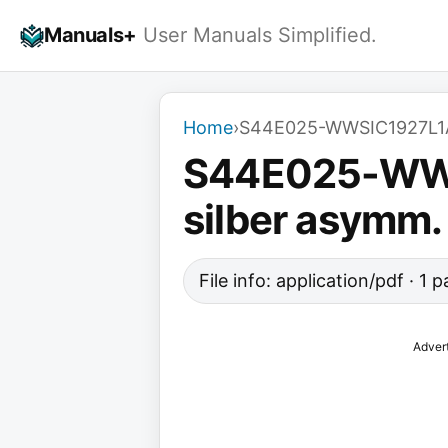
Skip
Manuals+
User Manuals Simplified.
to
content
Home
›
S44E025-WWSIC1927L1A 
S44E025-WWSI
silber asymm
File info: application/pdf · 1
Adver