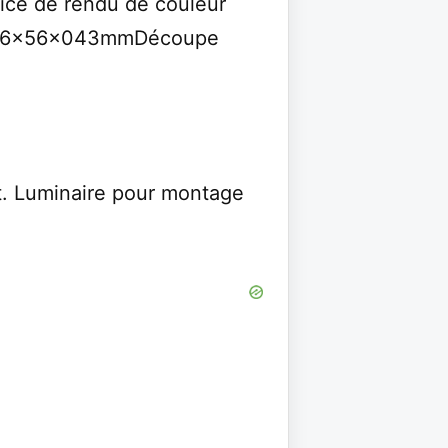
ice de rendu de couleur
 256x56x043mmDécoupe
it. Luminaire pour montage